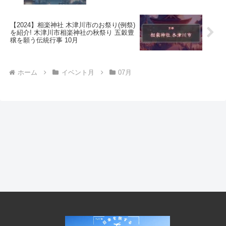
【2024】相楽神社 木津川市のお祭り(例祭)
を紹介! 木津川市相楽神社の秋祭り 五穀豊
穣を願う伝統行事 10月
ホーム
イベント月
07月