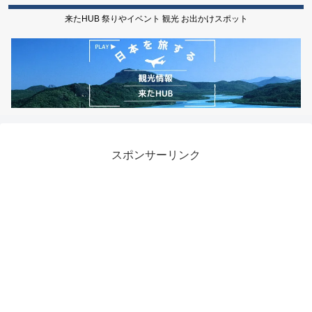
来たHUB 祭りやイベント 観光 お出かけスポット
スポンサーリンク