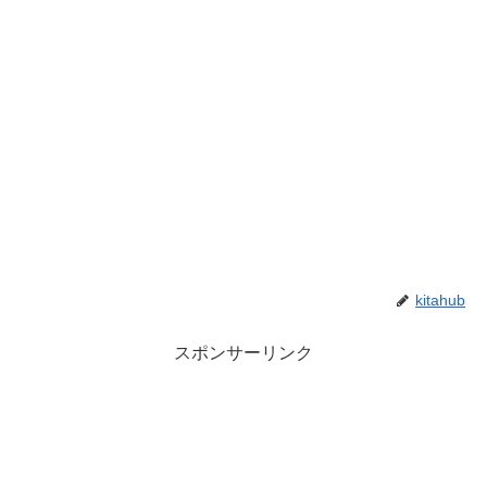
kitahub
スポンサーリンク