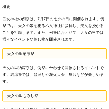
概要
乙女神社の例祭は、7月7日の七夕の日に開催されます。例
祭では、天女の娘を祀る乙女神社に参拝し、美女を授かる
ことを祈願します。また、例祭に合わせて、天女の里では
様々なイベントや催し物が開催されます。
天女の里納涼祭
天女の里納涼祭は、例祭に合わせて開催されるイベントで
す。納涼祭では、盆踊りや花火大会、屋台などが楽しめま
す。
天女の里もみじ祭