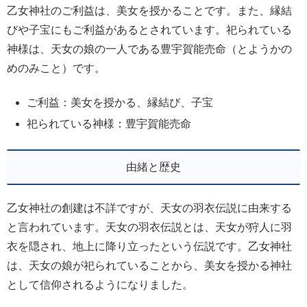
乙女神社のご利益は、美女を授かることです。また、縁結
びや子宝にもご利益があるとされています。祀られている
神様は、天女の娘の一人である豊宇賀能売命（とようかの
めのみこと）です。
ご利益：美女を授かる、縁結び、子宝
祀られている神様：豊宇賀能売命
由緒と歴史
乙女神社の創建は不詳ですが、天女の羽衣伝説に由来する
と言われています。天女の羽衣伝説とは、天女が狩人に羽
衣を隠され、地上に降り立ったという伝説です。乙女神社
は、天女の娘が祀られていることから、美女を授かる神社
として信仰されるようになりました。