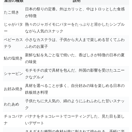
屋台の種類
説明
日本の祭りの定番。外はカリッと、中はトロッとした食感
たこ焼き
が特徴
じゃがバタ
熱々のジャガイモにバターをたっぷりと溶かしたシンプル
ー
ながら人気のスナック
ベビーカス
小さなカステラは、子供から大人まで楽しめる甘くてふわ
テラ
ふわのお菓子
新鮮な鮎を丸ごと塩で焼いた、香ばしさが特徴の日本の夏
鮎の塩焼き
の味覚
モチモチの皮で具材を包んだ、外国の影響を受けたユニー
シャーピン
クなグルメ
具材を選べることが多く、自分好みの味を楽しめる日本の
お好み焼き
鉄板焼き料理
子供たちに大人気の、綿のようにふわふわした甘いスナッ
わたあめ
ク
チョコバナ
バナナをチョコレートでコーティングした、見た目も楽し
ナ
いデザート
さまざまな種類の食材が串に刺されて焼かれる、手軽に楽