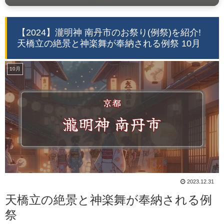
【2024】瀧明神 南丹市のお祭り(例祭)を紹介!
天橋立の絶景と神楽舞が奉納される例祭 10月
10月
2023.12.31
天橋立の絶景と神楽舞が奉納される例
祭