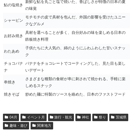
新鮮な鮎を丸ごと塩で焼いた、香ばしさが特徴の日本の夏
鮎の塩焼き
の味覚
モチモチの皮で具材を包んだ、外国の影響を受けたユニー
シャーピン
クなグルメ
具材を選べることが多く、自分好みの味を楽しめる日本の
お好み焼き
鉄板焼き料理
子供たちに大人気の、綿のようにふわふわした甘いスナッ
わたあめ
ク
チョコバナ
バナナをチョコレートでコーティングした、見た目も楽し
ナ
いデザート
さまざまな種類の食材が串に刺されて焼かれる、手軽に楽
串焼き
しめるスナック
焼きそば
炒めた麺に特製のソースを絡めた、日本のファストフード
04月
イベント月
旅行・観光
神社
祭り
茨城県
趣味・遊び
関東地方