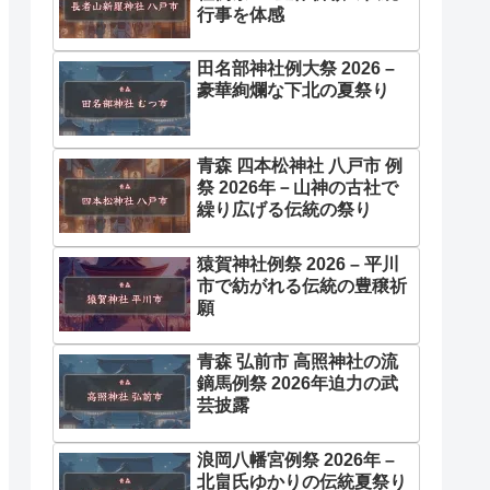
行事を体感
田名部神社例大祭 2026 –
豪華絢爛な下北の夏祭り
青森 四本松神社 八戸市 例
祭 2026年－山神の古社で
繰り広げる伝統の祭り
猿賀神社例祭 2026 – 平川
市で紡がれる伝統の豊穣祈
願
青森 弘前市 高照神社の流
鏑馬例祭 2026年迫力の武
芸披露
浪岡八幡宮例祭 2026年 –
北畠氏ゆかりの伝統夏祭り