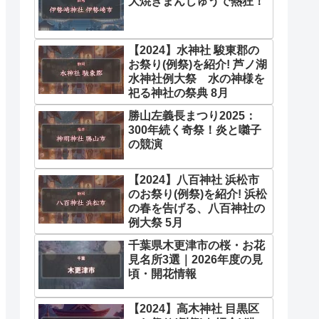
大焼きまんじゅうで熱狂！
【2024】水神社 駿東郡の
お祭り(例祭)を紹介! 芦ノ湖
水神社例大祭 水の神様を
祀る神社の祭典 8月
勝山左義長まつり2025：
300年続く奇祭！炎と囃子
の競演
【2024】八百神社 浜松市
のお祭り(例祭)を紹介! 浜松
の春を告げる、八百神社の
例大祭 5月
千葉県木更津市の桜・お花
見名所3選｜2026年度の見
頃・開花情報
【2024】高木神社 目黒区