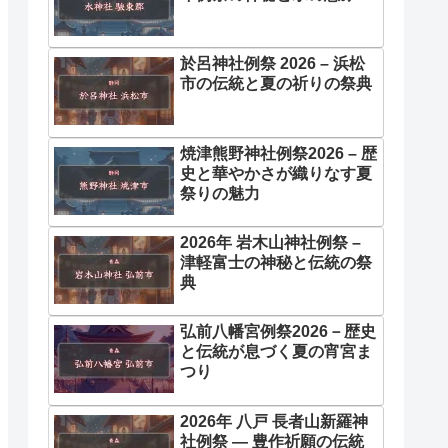
於呂神社例祭 2026 – 浜松
市の伝統と夏の祈りの祭典
焼津熊野神社例祭2026 – 歴
史と華やかさが織りなす夏
祭りの魅力
2026年 岩木山神社例祭 –
津軽富士の神秘と伝統の祭
典
弘前八幡宮例祭2026－歴史
と伝統が息づく夏の宵宮ま
つり
2026年 八戸 長者山新羅神
社例祭 ― 豊作祈願の伝統