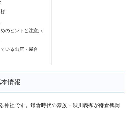
火
神様
史
ためのヒントと注意点
報
っている出店・屋台
基本情報
する神社です。鎌倉時代の豪族・渋川義顕が鎌倉鶴岡
。