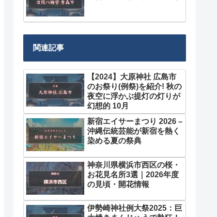
関連記事
【2024】大原神社 広島市
のお祭り(例祭)を紹介! 秋の
夜空に浮かぶ提灯の灯りが
幻想的 10月
新宿エイサーまつり 2026 –
沖縄伝統芸能が新宿を熱く
染める夏の祭典
神奈川県横浜市西区の桜・
お花見名所3選｜2026年度
の見頃・開花情報
伊勢崎神社例大祭2025：巨