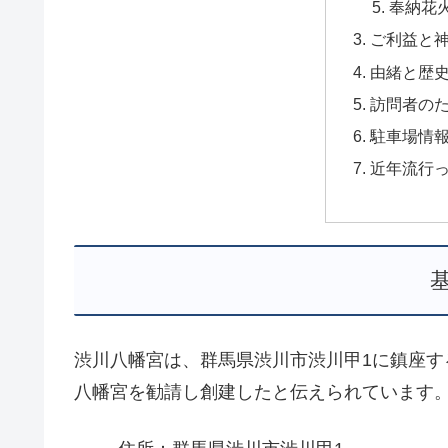
奉納花
ご利益と
由緒と歴
訪問者の
駐車場情
近年流行
渋川八幡宮は、群馬県渋川市渋川甲1に鎮座
八幡宮を勧請し創建したと伝えられています