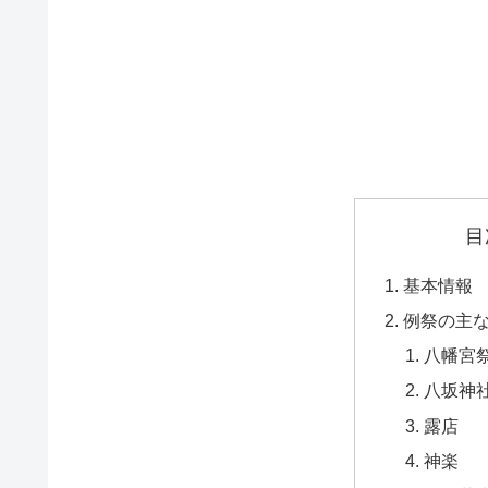
目
基本情報
例祭の主
八幡宮
八坂神
露店
神楽