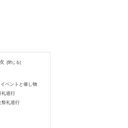
次
なイベントと催し物
祭礼巡行
社祭礼巡行