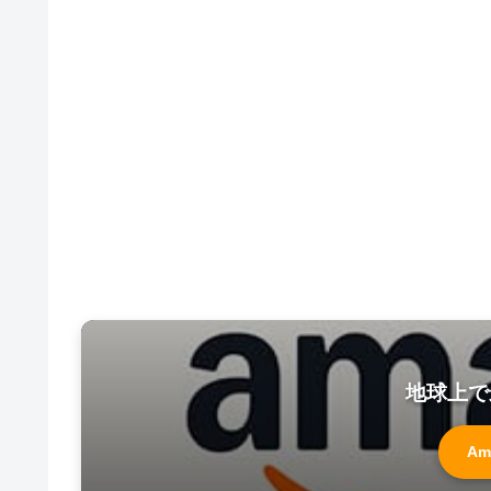
地球上で
Am