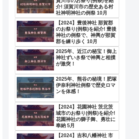
賀川市のお祭り(例祭)を紹
介! 須賀川市の歴史ある村
社神明神社の例祭 10月
【2024】豊後神社 那賀郡
のお祭り(例祭)を紹介! 豊後
神社の例祭で、神輿が那賀
郡を練り歩く 10月
2025年、近江の秘宝！御上
神社ずいき祭で神輿と相撲
が激突！
2025年、熊谷の秘境！肥塚
伊奈利神社例祭で歴史ロマ
ンを体感！
【2024】花園神社 茨北茨
城市のお祭り(例祭)を紹介!
花園神社の獅子舞、勇壮に
奉納 5月
【2024】吉和八幡神社 市