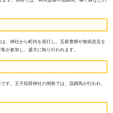
輿は、神社から町内を巡行し、五穀豊穣や無病息災を
拝客が参加し、盛大に執り行われます。
芸です。王子稲荷神社の例祭では、流鏑馬が行われ、