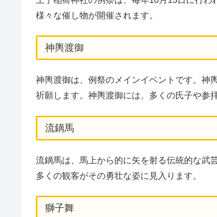
様々な催し物が開催されます。
神輿渡御
神輿渡御は、例祭のメインイベントです。神
祈願します。神輿渡御には、多くの氏子や参
流鏑馬
流鏑馬は、馬上から的に矢を射る伝統的な武
多くの観客がその勇壮な姿に見入ります。
獅子舞