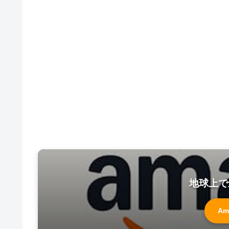
地球上で
Am