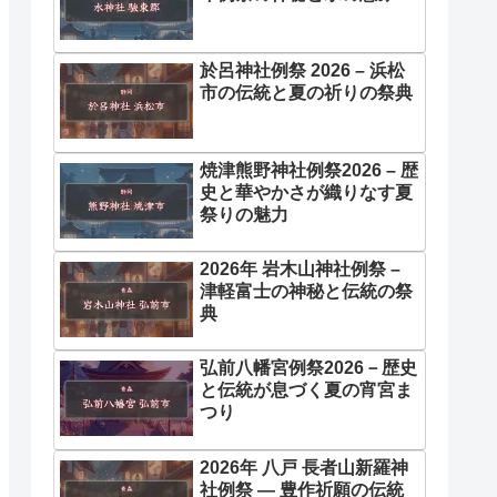
於呂神社例祭 2026 – 浜松
市の伝統と夏の祈りの祭典
焼津熊野神社例祭2026 – 歴
史と華やかさが織りなす夏
祭りの魅力
2026年 岩木山神社例祭 –
津軽富士の神秘と伝統の祭
典
弘前八幡宮例祭2026－歴史
と伝統が息づく夏の宵宮ま
つり
2026年 八戸 長者山新羅神
社例祭 ― 豊作祈願の伝統