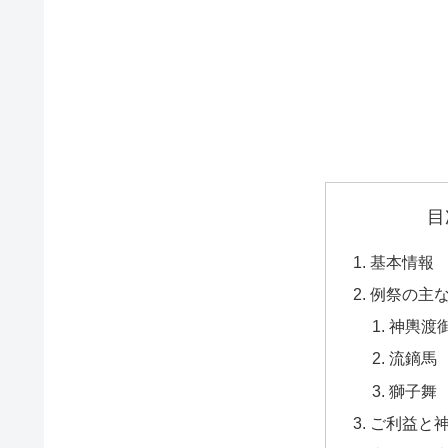
目
基本情報
例祭の主
神輿渡
流鏑馬
獅子舞
ご利益と