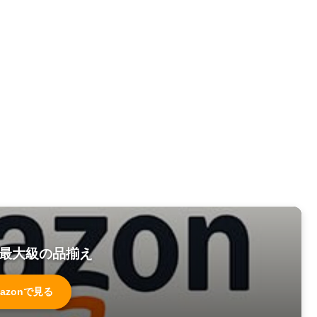
最大級の品揃え
azonで見る