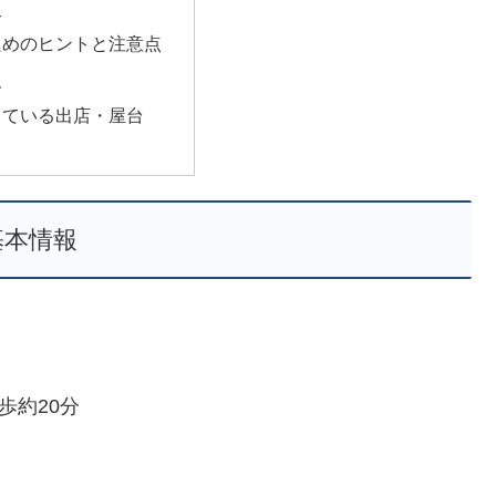
史
ためのヒントと注意点
報
っている出店・屋台
基本情報
歩約20分