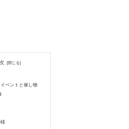
次
なイベントと催し物
御
神様