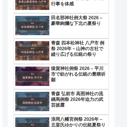
行事を体感
田名部神社例大祭 2026 –
豪華絢爛な下北の夏祭り
青森 四本松神社 八戸市 例
祭 2026年－山神の古社で
繰り広げる伝統の祭り
猿賀神社例祭 2026 – 平川
市で紡がれる伝統の豊穣祈
願
青森 弘前市 高照神社の流
鏑馬例祭 2026年迫力の武
芸披露
浪岡八幡宮例祭 2026年 –
北畠氏ゆかりの伝統夏祭り