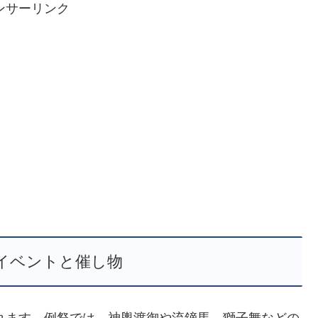
ンサーリンク
イベントと催し物
われます。例祭では、神輿渡御や流鏑馬、獅子舞などの