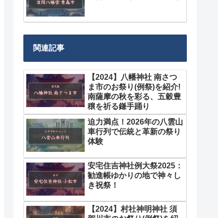
関連記事
【2024】八幡神社 南さつ
ま市のお祭り(例祭)を紹介!
南薩摩の秋を彩る、五穀豊
穣を祈る鎌手踊り
迫力満点！2026年の八雲山
車行列で伝統と革新の祭り
体験
安宅住吉神社例大祭2025：
勧進帳ゆかりの地で神々し
き祝祭！
【2024】村社神明神社 須