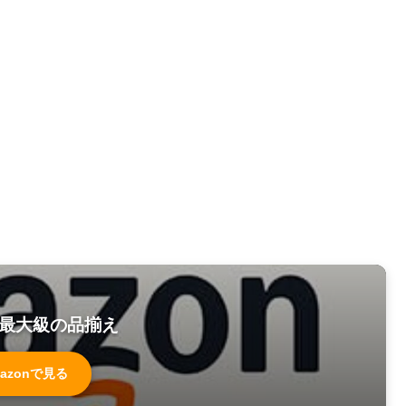
最大級の品揃え
azonで見る