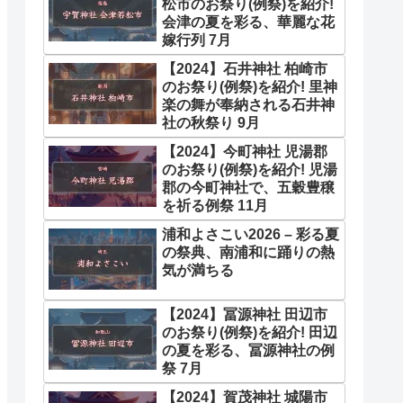
松市のお祭り(例祭)を紹介!
会津の夏を彩る、華麗な花
嫁行列 7月
【2024】石井神社 柏崎市
のお祭り(例祭)を紹介! 里神
楽の舞が奉納される石井神
社の秋祭り 9月
【2024】今町神社 児湯郡
のお祭り(例祭)を紹介! 児湯
郡の今町神社で、五穀豊穣
を祈る例祭 11月
浦和よさこい2026 – 彩る夏
の祭典、南浦和に踊りの熱
気が満ちる
【2024】冨源神社 田辺市
のお祭り(例祭)を紹介! 田辺
の夏を彩る、冨源神社の例
祭 7月
【2024】賀茂神社 城陽市