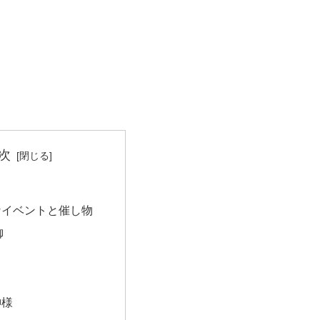
次
なイベントと催し物
御
神様