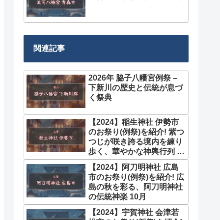
関連記事
2026年 脇子八幡宮例祭 –
下新川の歴史と伝統が息づ
く祭典
【2024】稲生神社 伊勢市
のお祭り(例祭)を紹介! 紫つ
つじが咲き誇る境内を練り
歩く、華やかな神輿行列 4
月
【2024】阿刀明神社 広島
市のお祭り(例祭)を紹介! 広
島の秋を彩る、阿刀明神社
の伝統神楽 10月
【2024】宇賀神社 会津若