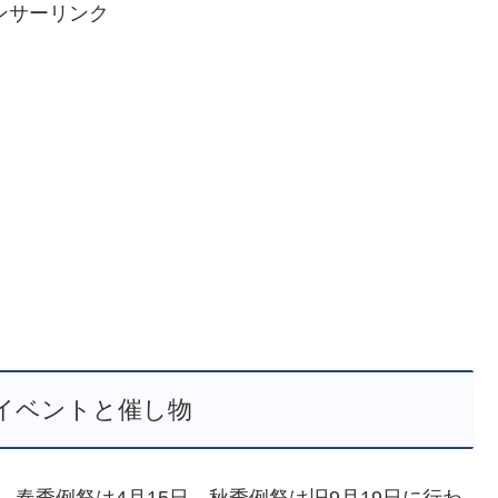
ンサーリンク
イベントと催し物
春季例祭は4月15日、秋季例祭は旧9月19日に行わ