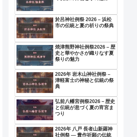
於呂神社例祭 2026 – 浜松
市の伝統と夏の祈りの祭典
焼津熊野神社例祭2026 – 歴
史と華やかさが織りなす夏
祭りの魅力
2026年 岩木山神社例祭 –
津軽富士の神秘と伝統の祭
典
弘前八幡宮例祭2026－歴史
と伝統が息づく夏の宵宮ま
つり
2026年 八戸 長者山新羅神
社例祭 ― 豊作祈願の伝統