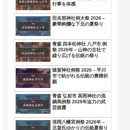
行事を体感
田名部神社例大祭 2026 –
豪華絢爛な下北の夏祭り
青森 四本松神社 八戸市 例
祭 2026年－山神の古社で
繰り広げる伝統の祭り
猿賀神社例祭 2026 – 平川
市で紡がれる伝統の豊穣祈
願
青森 弘前市 高照神社の流
鏑馬例祭 2026年迫力の武
芸披露
浪岡八幡宮例祭 2026年 –
北畠氏ゆかりの伝統夏祭り