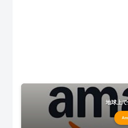
地球上で
Am