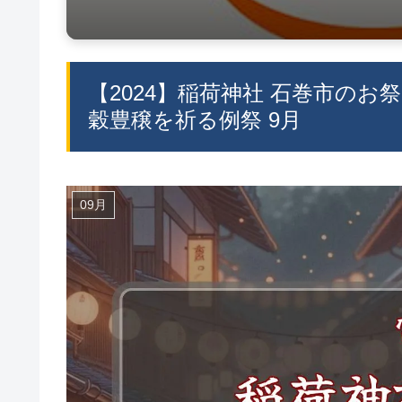
【2024】稲荷神社 石巻市のお
穀豊穣を祈る例祭 9月
09月