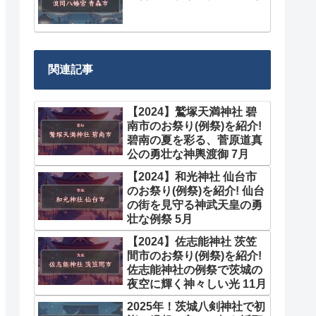
関連記事
【2024】鷲塚天満神社 碧
南市のお祭り(例祭)を紹介!
碧南の夏を彩る、菅原道真
公の勇壮な神輿渡御 7月
【2024】和光神社 仙台市
のお祭り(例祭)を紹介! 仙台
の街を見守る神武天皇の勇
壮な例祭 5月
【2024】佐志能神社 茨笠
間市のお祭り(例祭)を紹介!
佐志能神社の例祭で茨城の
夜空に輝く神々しい光 11月
2025年！茨城八剣神社で初