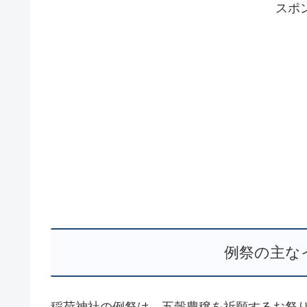
スポ
例祭の主な
稲荷神社の例祭は、五穀豊穣を祈願するお祭