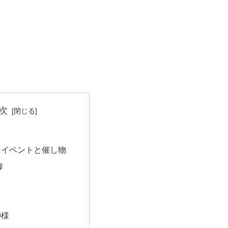
次
なイベントと催し物
御
神様