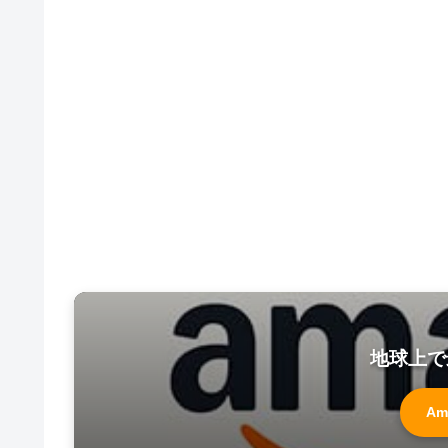
地球上で
Am