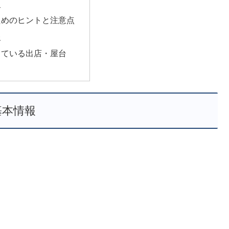
史
ためのヒントと注意点
報
っている出店・屋台
基本情報