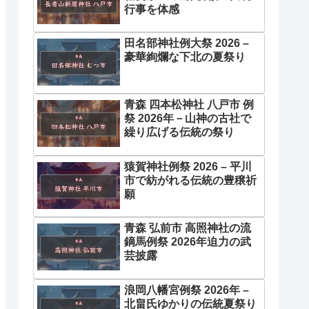
行事を体感
田名部神社例大祭 2026 –
豪華絢爛な下北の夏祭り
青森 四本松神社 八戸市 例
祭 2026年－山神の古社で
繰り広げる伝統の祭り
猿賀神社例祭 2026 – 平川
市で紡がれる伝統の豊穣祈
願
青森 弘前市 高照神社の流
鏑馬例祭 2026年迫力の武
芸披露
浪岡八幡宮例祭 2026年 –
北畠氏ゆかりの伝統夏祭り