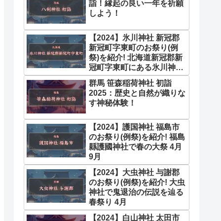
詣！縁起の良い一年を祈願
しよう！
【2024】氷川神社 新冠郡
新冠町字東町のお祭り(例
祭)を紹介! 北海道新冠郡新
冠町字東町にある氷川神社
の例祭は、毎年8月1日に行
群馬 笹森稲荷神社 初詣
われます。素戔嗚尊(すさの
2025：歴史と自然が織りな
おのみこと)を祀るこの神社
す神秘体験！
は、旧社格は郷社で、北海
道では「氷川神社」は当社
一社のみです。 8月
【2024】護国神社 福島市
のお祭り(例祭)を紹介! 福島
縣護國神社で春の大祭 4月
9月
【2024】大虫神社 与謝郡
のお祭り(例祭)を紹介! 大虫
神社で鬼退治の伝説を辿る
春祭り 4月
【2024】白山神社 太田市