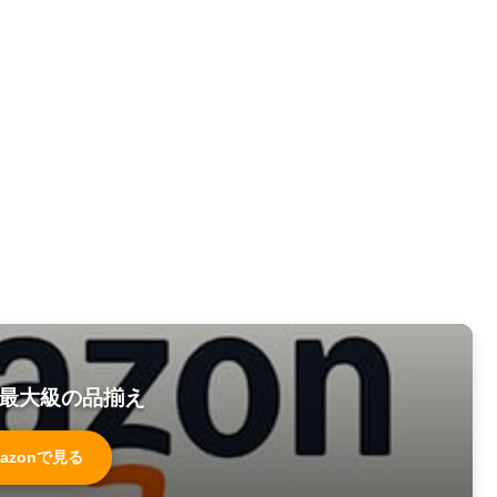
最大級の品揃え
azonで見る