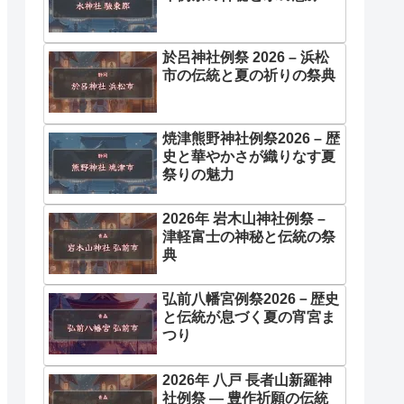
於呂神社例祭 2026 – 浜松
市の伝統と夏の祈りの祭典
焼津熊野神社例祭2026 – 歴
史と華やかさが織りなす夏
祭りの魅力
2026年 岩木山神社例祭 –
津軽富士の神秘と伝統の祭
典
弘前八幡宮例祭2026－歴史
と伝統が息づく夏の宵宮ま
つり
2026年 八戸 長者山新羅神
社例祭 ― 豊作祈願の伝統