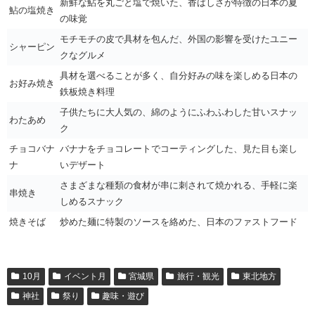
新鮮な鮎を丸ごと塩で焼いた、香ばしさが特徴の日本の夏
鮎の塩焼き
の味覚
モチモチの皮で具材を包んだ、外国の影響を受けたユニー
シャーピン
クなグルメ
具材を選べることが多く、自分好みの味を楽しめる日本の
お好み焼き
鉄板焼き料理
子供たちに大人気の、綿のようにふわふわした甘いスナッ
わたあめ
ク
チョコバナ
バナナをチョコレートでコーティングした、見た目も楽し
ナ
いデザート
さまざまな種類の食材が串に刺されて焼かれる、手軽に楽
串焼き
しめるスナック
焼きそば
炒めた麺に特製のソースを絡めた、日本のファストフード
10月
イベント月
宮城県
旅行・観光
東北地方
神社
祭り
趣味・遊び