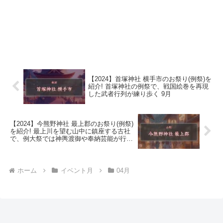
【2024】首塚神社 横手市のお祭り(例祭)を
紹介! 首塚神社の例祭で、戦国絵巻を再現
した武者行列が練り歩く 9月
【2024】今熊野神社 最上郡のお祭り(例祭)
を紹介! 最上川を望む山中に鎮座する古社
で、例大祭では神輿渡御や奉納芸能が行わ
れます 10月
ホーム
イベント月
04月