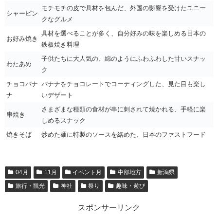
モチモチの皮で具材を包んだ、外国の影響を受けたユニー
シャーピン
クなグルメ
具材を選べることが多く、自分好みの味を楽しめる日本の
お好み焼き
鉄板焼き料理
子供たちに大人気の、綿のようにふわふわした甘いスナッ
わたあめ
ク
チョコバナ
バナナをチョコレートでコーティングした、見た目も楽し
ナ
いデザート
さまざまな種類の食材が串に刺されて焼かれる、手軽に楽
串焼き
しめるスナック
焼きそば
炒めた麺に特製のソースを絡めた、日本のファストフード
04月
11月
イベント月
中部地方
新潟県
旅行・観光
神社
祭り
趣味・遊び
スポンサーリンク