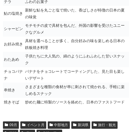
テラ
ふわのお菓子
新鮮な鮎を丸ごと塩で焼いた、香ばしさが特徴の日本の夏
鮎の塩焼き
の味覚
モチモチの皮で具材を包んだ、外国の影響を受けたユニー
シャーピン
クなグルメ
具材を選べることが多く、自分好みの味を楽しめる日本の
お好み焼き
鉄板焼き料理
子供たちに大人気の、綿のようにふわふわした甘いスナッ
わたあめ
ク
チョコバナ
バナナをチョコレートでコーティングした、見た目も楽し
ナ
いデザート
さまざまな種類の食材が串に刺されて焼かれる、手軽に楽
串焼き
しめるスナック
焼きそば
炒めた麺に特製のソースを絡めた、日本のファストフード
09月
イベント月
中部地方
新潟県
旅行・観光