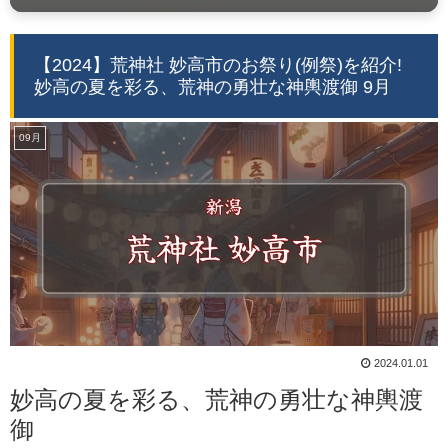
【2024】荒神社 妙高市のお祭り(例祭)を紹介!
妙高の夏を彩る、荒神の勇壮な神輿渡御 9月
09月
2024.01.01
妙高の夏を彩る、荒神の勇壮な神輿渡
御