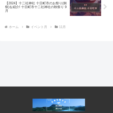
【2024】十二社神社 十日町市のお祭り(例
祭)を紹介! 十日町市十二社神社の秋祭り 9
月
ホーム
イベント月
11月