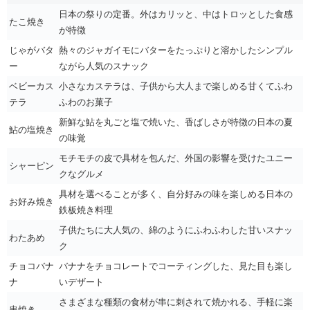
日本の祭りの定番。外はカリッと、中はトロッとした食感
たこ焼き
が特徴
じゃがバタ
熱々のジャガイモにバターをたっぷりと溶かしたシンプル
ー
ながら人気のスナック
ベビーカス
小さなカステラは、子供から大人まで楽しめる甘くてふわ
テラ
ふわのお菓子
新鮮な鮎を丸ごと塩で焼いた、香ばしさが特徴の日本の夏
鮎の塩焼き
の味覚
モチモチの皮で具材を包んだ、外国の影響を受けたユニー
シャーピン
クなグルメ
具材を選べることが多く、自分好みの味を楽しめる日本の
お好み焼き
鉄板焼き料理
子供たちに大人気の、綿のようにふわふわした甘いスナッ
わたあめ
ク
チョコバナ
バナナをチョコレートでコーティングした、見た目も楽し
ナ
いデザート
さまざまな種類の食材が串に刺されて焼かれる、手軽に楽
串焼き