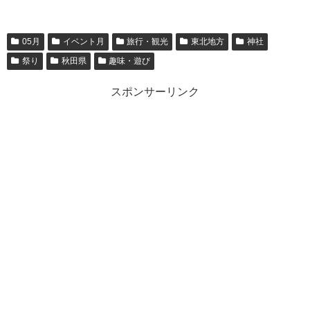
05月
イベント月
旅行・観光
東北地方
神社
祭り
秋田県
趣味・遊び
スポンサーリンク