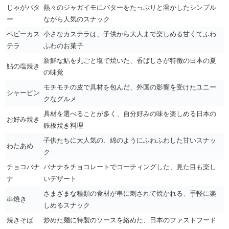
じゃがバタ
熱々のジャガイモにバターをたっぷりと溶かしたシンプル
ー
ながら人気のスナック
ベビーカス
小さなカステラは、子供から大人まで楽しめる甘くてふわ
テラ
ふわのお菓子
新鮮な鮎を丸ごと塩で焼いた、香ばしさが特徴の日本の夏
鮎の塩焼き
の味覚
モチモチの皮で具材を包んだ、外国の影響を受けたユニー
シャーピン
クなグルメ
具材を選べることが多く、自分好みの味を楽しめる日本の
お好み焼き
鉄板焼き料理
子供たちに大人気の、綿のようにふわふわした甘いスナッ
わたあめ
ク
チョコバナ
バナナをチョコレートでコーティングした、見た目も楽し
ナ
いデザート
さまざまな種類の食材が串に刺されて焼かれる、手軽に楽
串焼き
しめるスナック
焼きそば
炒めた麺に特製のソースを絡めた、日本のファストフード