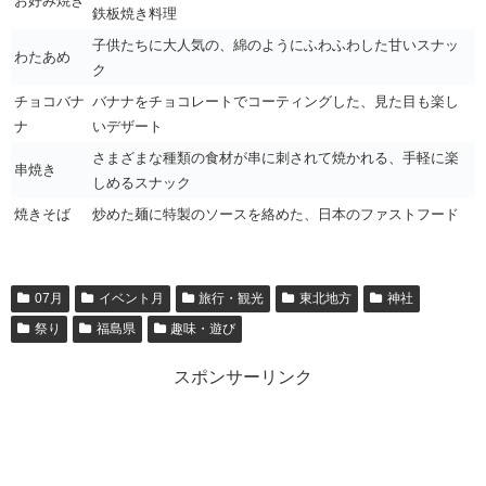
お好み焼き
鉄板焼き料理
子供たちに大人気の、綿のようにふわふわした甘いスナッ
わたあめ
ク
チョコバナ
バナナをチョコレートでコーティングした、見た目も楽し
ナ
いデザート
さまざまな種類の食材が串に刺されて焼かれる、手軽に楽
串焼き
しめるスナック
焼きそば
炒めた麺に特製のソースを絡めた、日本のファストフード
07月
イベント月
旅行・観光
東北地方
神社
祭り
福島県
趣味・遊び
スポンサーリンク