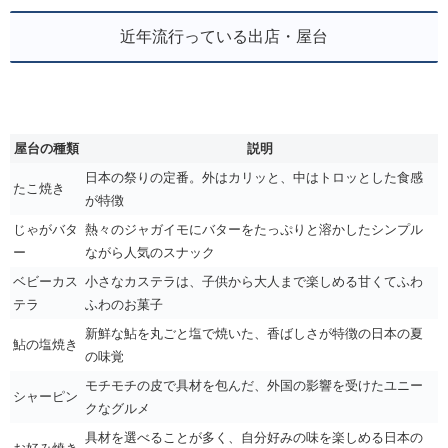
近年流行っている出店・屋台
屋台の種類
説明
日本の祭りの定番。外はカリッと、中はトロッとした食感
たこ焼き
が特徴
じゃがバタ
熱々のジャガイモにバターをたっぷりと溶かしたシンプル
ー
ながら人気のスナック
ベビーカス
小さなカステラは、子供から大人まで楽しめる甘くてふわ
テラ
ふわのお菓子
新鮮な鮎を丸ごと塩で焼いた、香ばしさが特徴の日本の夏
鮎の塩焼き
の味覚
モチモチの皮で具材を包んだ、外国の影響を受けたユニー
シャーピン
クなグルメ
具材を選べることが多く、自分好みの味を楽しめる日本の