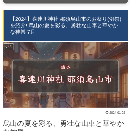
【2024】喜連川神社 那須烏山市のお祭り(例祭)
を紹介! 烏山の夏を彩る、勇壮な山車と華やか
な神輿 7月
07月
2024.01.02
烏山の夏を彩る、勇壮な山車と華やか