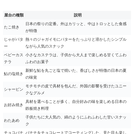
屋台の種類
説明
日本の祭りの定番。外はカリッと、中はトロッとした食感
たこ焼き
が特徴
じゃがバタ
熱々のジャガイモにバターをたっぷりと溶かしたシンプル
ー
ながら人気のスナック
ベビーカス
小さなカステラは、子供から大人まで楽しめる甘くてふわ
テラ
ふわのお菓子
新鮮な鮎を丸ごと塩で焼いた、香ばしさが特徴の日本の夏
鮎の塩焼き
の味覚
モチモチの皮で具材を包んだ、外国の影響を受けたユニー
シャーピン
クなグルメ
具材を選べることが多く、自分好みの味を楽しめる日本の
お好み焼き
鉄板焼き料理
子供たちに大人気の、綿のようにふわふわした甘いスナッ
わたあめ
ク
チョコバナ
バナナをチョコレートでコーティングした、見た目も楽し