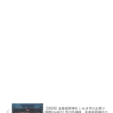
【2024】金倉稲荷神社 いわき市のお祭り
(例祭)を紹介! 平の氏神様、金倉稲荷神社の