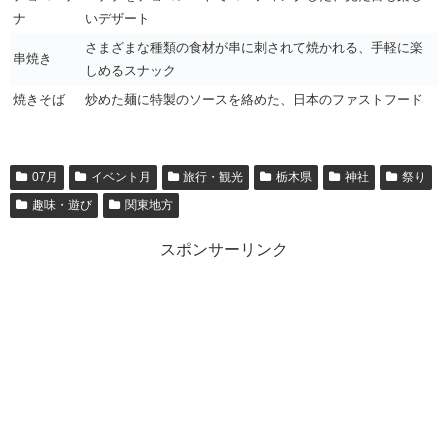
ナ
いデザート
さまざまな種類の食材が串に刺されて焼かれる、手軽に楽
串焼き
しめるスナック
焼きそば
炒めた麺に特製のソースを絡めた、日本のファストフード
07月
イベント月
旅行・観光
栃木県
神社
祭り
趣味・遊び
関東地方
スポンサーリンク