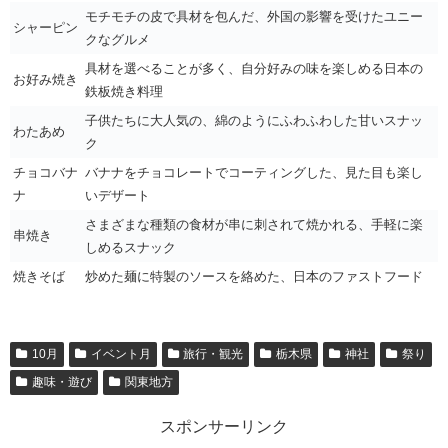
モチモチの皮で具材を包んだ、外国の影響を受けたユニー
シャーピン
クなグルメ
具材を選べることが多く、自分好みの味を楽しめる日本の
お好み焼き
鉄板焼き料理
子供たちに大人気の、綿のようにふわふわした甘いスナッ
わたあめ
ク
チョコバナ
バナナをチョコレートでコーティングした、見た目も楽し
ナ
いデザート
さまざまな種類の食材が串に刺されて焼かれる、手軽に楽
串焼き
しめるスナック
焼きそば
炒めた麺に特製のソースを絡めた、日本のファストフード
10月
イベント月
旅行・観光
栃木県
神社
祭り
趣味・遊び
関東地方
スポンサーリンク