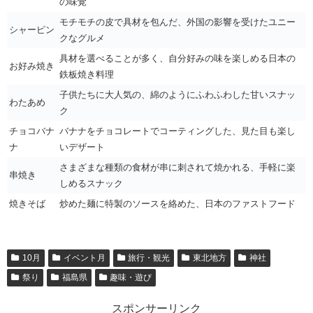
の味覚
モチモチの皮で具材を包んだ、外国の影響を受けたユニー
シャーピン
クなグルメ
具材を選べることが多く、自分好みの味を楽しめる日本の
お好み焼き
鉄板焼き料理
子供たちに大人気の、綿のようにふわふわした甘いスナッ
わたあめ
ク
チョコバナ
バナナをチョコレートでコーティングした、見た目も楽し
ナ
いデザート
さまざまな種類の食材が串に刺されて焼かれる、手軽に楽
串焼き
しめるスナック
焼きそば
炒めた麺に特製のソースを絡めた、日本のファストフード
10月
イベント月
旅行・観光
東北地方
神社
祭り
福島県
趣味・遊び
スポンサーリンク