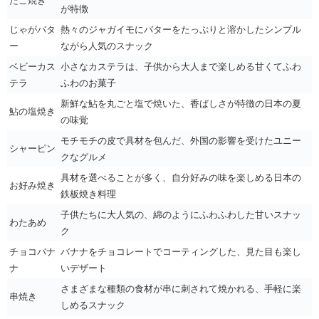
たこ焼き
が特徴
じゃがバタ
熱々のジャガイモにバターをたっぷりと溶かしたシンプル
ー
ながら人気のスナック
ベビーカス
小さなカステラは、子供から大人まで楽しめる甘くてふわ
テラ
ふわのお菓子
新鮮な鮎を丸ごと塩で焼いた、香ばしさが特徴の日本の夏
鮎の塩焼き
の味覚
モチモチの皮で具材を包んだ、外国の影響を受けたユニー
シャーピン
クなグルメ
具材を選べることが多く、自分好みの味を楽しめる日本の
お好み焼き
鉄板焼き料理
子供たちに大人気の、綿のようにふわふわした甘いスナッ
わたあめ
ク
チョコバナ
バナナをチョコレートでコーティングした、見た目も楽し
ナ
いデザート
さまざまな種類の食材が串に刺されて焼かれる、手軽に楽
串焼き
しめるスナック