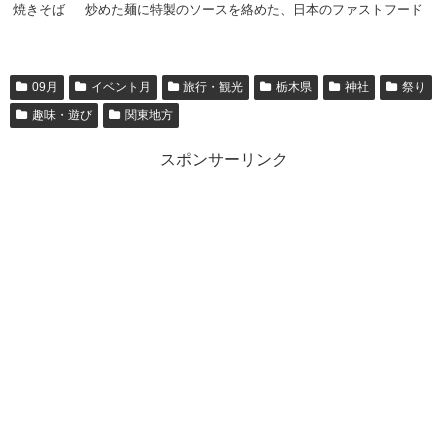
焼きそば
炒めた麺に特製のソースを絡めた、日本のファストフード
09月
イベント月
旅行・観光
栃木県
神社
祭り
趣味・遊び
関東地方
スポンサーリンク