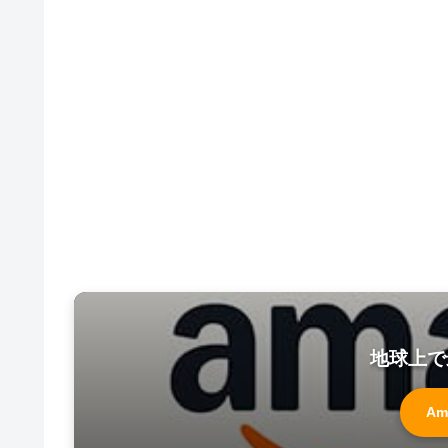
地球上で
Am