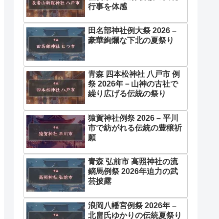
行事を体感
田名部神社例大祭 2026 –
豪華絢爛な下北の夏祭り
青森 四本松神社 八戸市 例
祭 2026年－山神の古社で
繰り広げる伝統の祭り
猿賀神社例祭 2026 – 平川
市で紡がれる伝統の豊穣祈
願
青森 弘前市 高照神社の流
鏑馬例祭 2026年迫力の武
芸披露
浪岡八幡宮例祭 2026年 –
北畠氏ゆかりの伝統夏祭り