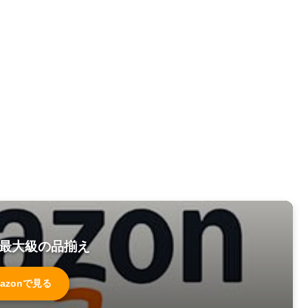
最大級の品揃え
azonで見る