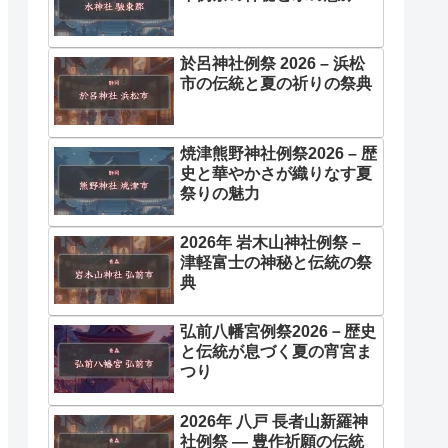
於呂神社例祭 2026 – 浜松
市の伝統と夏の祈りの祭典
焼津熊野神社例祭2026 – 歴
史と華やかさが織りなす夏
祭りの魅力
2026年 岩木山神社例祭 –
津軽富士の神秘と伝統の祭
典
弘前八幡宮例祭2026－歴史
と伝統が息づく夏の宵宮ま
つり
2026年 八戸 長者山新羅神
社例祭 ― 豊作祈願の伝統