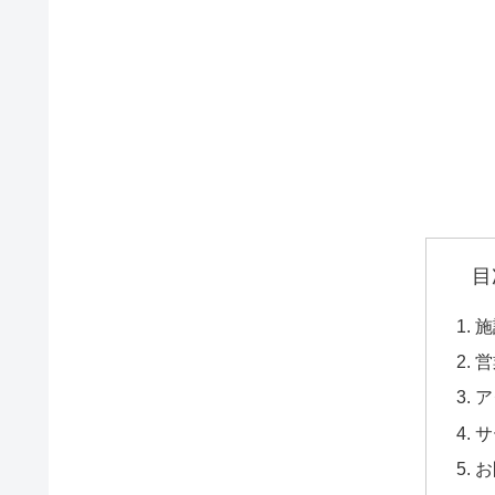
目
施
営
ア
サ
お