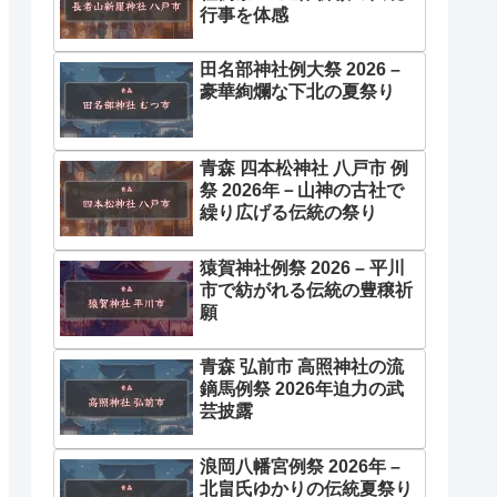
行事を体感
田名部神社例大祭 2026 –
豪華絢爛な下北の夏祭り
青森 四本松神社 八戸市 例
祭 2026年－山神の古社で
繰り広げる伝統の祭り
猿賀神社例祭 2026 – 平川
市で紡がれる伝統の豊穣祈
願
青森 弘前市 高照神社の流
鏑馬例祭 2026年迫力の武
芸披露
浪岡八幡宮例祭 2026年 –
北畠氏ゆかりの伝統夏祭り