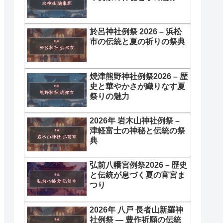
於呂神社例祭 2026 – 浜松
市の伝統と夏の祈りの祭典
焼津熊野神社例祭2026 – 歴
史と華やかさが織りなす夏
祭りの魅力
2026年 岩木山神社例祭 –
津軽富士の神秘と伝統の祭
典
弘前八幡宮例祭2026－歴史
と伝統が息づく夏の宵宮ま
つり
2026年 八戸 長者山新羅神
社例祭 ― 豊作祈願の伝統