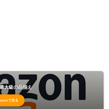
最大級の品揃え
azonで見る