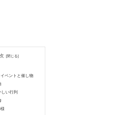
次
なイベントと催し物
納
かしい行列
御
神様