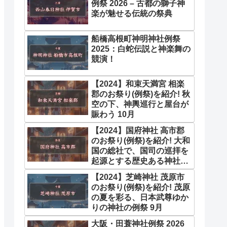
例祭 2026 – 古都の獅子神
楽が魅せる伝統の祭典
船橋高根町神明神社例祭
2025：白蛇伝説と神楽舞の
競演！
【2024】和束天満宮 相楽
郡のお祭り(例祭)を紹介! 秋
空の下、神輿巡行と屋台が
賑わう 10月
【2024】国府神社 高市郡
のお祭り(例祭)を紹介! 大和
国の総社で、国司の巡拝を
起源とする歴史ある神社の
例大祭 4月
【2024】芝崎神社 茂原市
のお祭り(例祭)を紹介! 茂原
の夏を彩る、日本武尊ゆか
りの神社の例祭 9月
大阪・田蓑神社例祭 2026