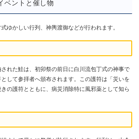
イベントと催し物
古式ゆかしい行列、神輿渡御などが行われます。
納された鮭は、初卯祭の前日に白川流包丁式の神事で
符として参拝者へ頒布されます。この護符は「災いを
焼きの護符とともに、病災消除特に風邪薬として知ら