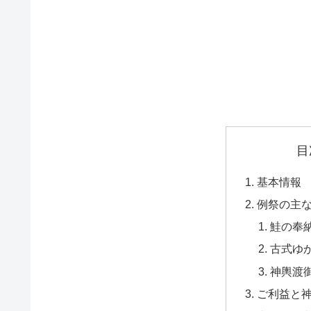
目
基本情報
例祭の主
鮭の奉
古式ゆ
神輿渡
ご利益と