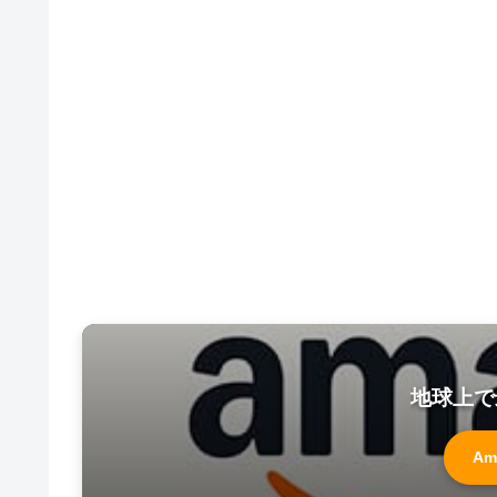
地球上で
Am