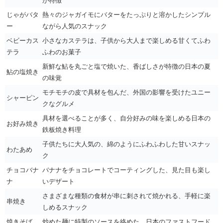
が特徴
じゃがバタ
熱々のジャガイモにバターをたっぷりと溶かしたシンプル
ー
ながら人気のスナック
ベビーカス
小さなカステラは、子供から大人まで楽しめる甘くてふわ
テラ
ふわのお菓子
新鮮な鮎を丸ごと塩で焼いた、香ばしさが特徴の日本の夏
鮎の塩焼き
の味覚
モチモチの皮で具材を包んだ、外国の影響を受けたユニー
シャーピン
クなグルメ
具材を選べることが多く、自分好みの味を楽しめる日本の
お好み焼き
鉄板焼き料理
子供たちに大人気の、綿のようにふわふわした甘いスナッ
わたあめ
ク
チョコバナ
バナナをチョコレートでコーティングした、見た目も楽し
ナ
いデザート
さまざまな種類の食材が串に刺されて焼かれる、手軽に楽
串焼き
しめるスナック
焼きそば
炒めた麺に特製のソースを絡めた、日本のファストフード