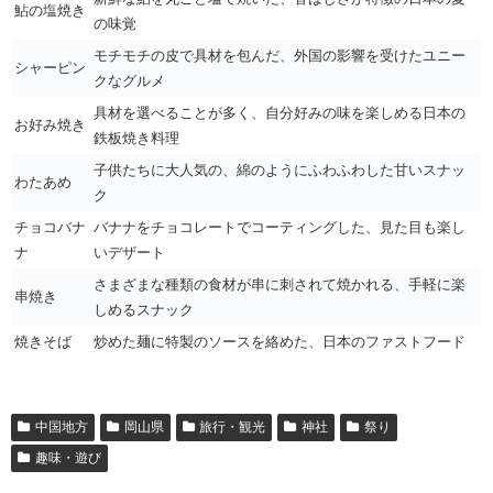
鮎の塩焼き
の味覚
モチモチの皮で具材を包んだ、外国の影響を受けたユニー
シャーピン
クなグルメ
具材を選べることが多く、自分好みの味を楽しめる日本の
お好み焼き
鉄板焼き料理
子供たちに大人気の、綿のようにふわふわした甘いスナッ
わたあめ
ク
チョコバナ
バナナをチョコレートでコーティングした、見た目も楽し
ナ
いデザート
さまざまな種類の食材が串に刺されて焼かれる、手軽に楽
串焼き
しめるスナック
焼きそば
炒めた麺に特製のソースを絡めた、日本のファストフード
中国地方
岡山県
旅行・観光
神社
祭り
趣味・遊び