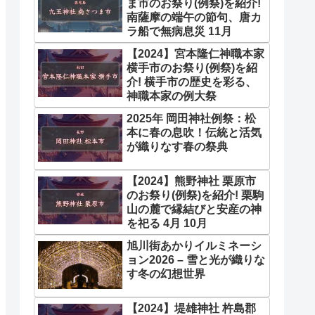
ま市のお祭り(例祭)を紹介!
南薩摩の端午の節句、唐カ
ラ船で無病息災 11月
【2024】宮本隆仁神職本家
横手市のお祭り(例祭)を紹
介! 横手市の歴史を彩る、
神職本家の例大祭
2025年 岡田神社例祭：松
本に春の息吹！伝統と活気
が織りなす春の祭典
【2024】熊野神社 栗原市
のお祭り(例祭)を紹介! 栗駒
山の麓で縁結びと安産の神
を祀る 4月 10月
旭川街あかりイルミネーシ
ョン2026 – 雪と光が織りな
す冬の幻想世界
【2024】堤雄神社 杵島郡