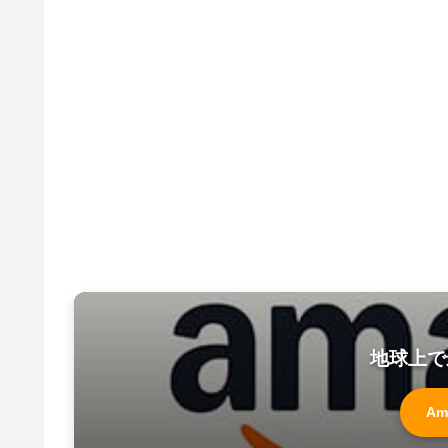
地球上で
Am