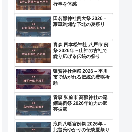
行事を体感
田名部神社例大祭 2026 –
豪華絢爛な下北の夏祭り
青森 四本松神社 八戸市 例
祭 2026年－山神の古社で
繰り広げる伝統の祭り
猿賀神社例祭 2026 – 平川
市で紡がれる伝統の豊穣祈
願
青森 弘前市 高照神社の流
鏑馬例祭 2026年迫力の武
芸披露
浪岡八幡宮例祭 2026年 –
北畠氏ゆかりの伝統夏祭り