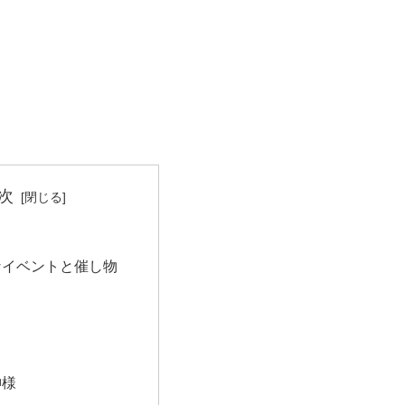
次
なイベントと催し物
神様