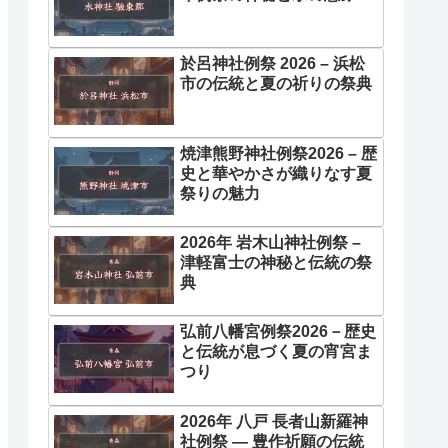
於呂神社例祭 2026 – 浜松
市の伝統と夏の祈りの祭典
焼津熊野神社例祭2026 – 歴
史と華やかさが織りなす夏
祭りの魅力
2026年 岩木山神社例祭 –
津軽富士の神秘と伝統の祭
典
弘前八幡宮例祭2026－歴史
と伝統が息づく夏の宵宮ま
つり
2026年 八戸 長者山新羅神
社例祭 ― 豊作祈願の伝統