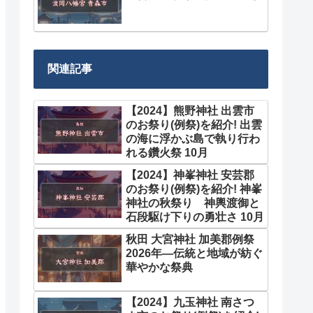
関連記事
【2024】熊野神社 出雲市
のお祭り(例祭)を紹介! 出雲
の海に浮かぶ島で執り行わ
れる鑽火祭 10月
【2024】神峯神社 安芸郡
のお祭り(例祭)を紹介! 神峯
神社の秋祭り 神輿渡御と
石段駆け下りの勇壮さ 10月
秋田 大宮神社 加美郡例祭
2026年―伝統と地域が紡ぐ
華やかな祭典
【2024】九玉神社 南さつ