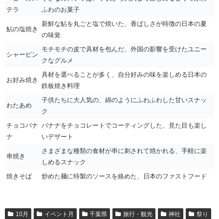
テラ
ふわのお菓子
新鮮な鮎を丸ごと塩で焼いた、香ばしさが特徴の日本の夏
鮎の塩焼き
の味覚
モチモチの皮で具材を包んだ、外国の影響を受けたユニー
シャーピン
クなグルメ
具材を選べることが多く、自分好みの味を楽しめる日本の
お好み焼き
鉄板焼き料理
子供たちに大人気の、綿のようにふわふわした甘いスナッ
わたあめ
ク
チョコバナ
バナナをチョコレートでコーティングした、見た目も楽し
ナ
いデザート
さまざまな種類の食材が串に刺されて焼かれる、手軽に楽
串焼き
しめるスナック
焼きそば
炒めた麺に特製のソースを絡めた、日本のファストフード
10月
イベント月
千葉県
旅行・観光
神社
祭り