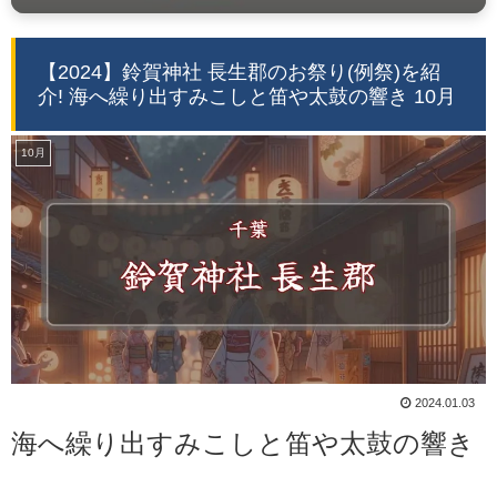
【2024】鈴賀神社 長生郡のお祭り(例祭)を紹
介! 海へ繰り出すみこしと笛や太鼓の響き 10月
10月
2024.01.03
海へ繰り出すみこしと笛や太鼓の響き