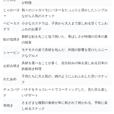
が特徴
じゃがバタ
熱々のジャガイモにバターをたっぷりと溶かしたシンプル
ー
ながら人気のスナック
ベビーカス
小さなカステラは、子供から大人まで楽しめる甘くてふわ
テラ
ふわのお菓子
新鮮な鮎を丸ごと塩で焼いた、香ばしさが特徴の日本の夏
鮎の塩焼き
の味覚
モチモチの皮で具材を包んだ、外国の影響を受けたユニー
シャーピン
クなグルメ
具材を選べることが多く、自分好みの味を楽しめる日本の
お好み焼き
鉄板焼き料理
子供たちに大人気の、綿のようにふわふわした甘いスナッ
わたあめ
ク
チョコバナ
バナナをチョコレートでコーティングした、見た目も楽し
ナ
いデザート
さまざまな種類の食材が串に刺されて焼かれる、手軽に楽
串焼き
しめるスナック