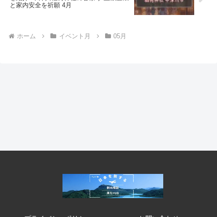
と家内安全を祈願 4月
ホーム
イベント月
05月