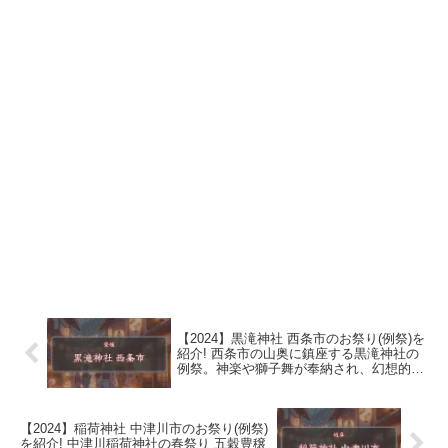
【2024】黒滝神社 西条市のお祭り(例祭)を
紹介! 西条市の山奥に鎮座する黒滝神社の
例祭。神楽や獅子舞が奉納され、幻想的な
雰囲気に包まれる。 10月
【2024】稲荷神社 中津川市のお祭り(例祭)
を紹介! 中津川稲荷神社の春祭り 五穀豊穣