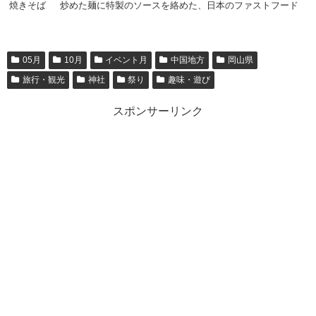
焼きそば
炒めた麺に特製のソースを絡めた、日本のファストフード
05月
10月
イベント月
中国地方
岡山県
旅行・観光
神社
祭り
趣味・遊び
スポンサーリンク