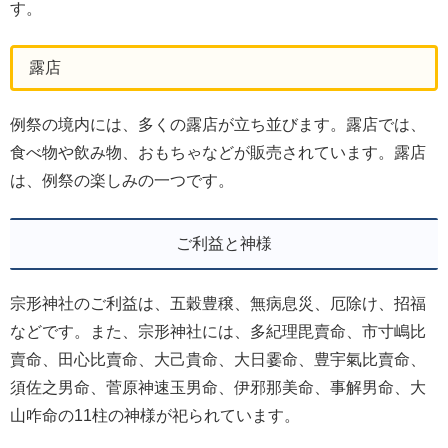
す。
露店
例祭の境内には、多くの露店が立ち並びます。露店では、
食べ物や飲み物、おもちゃなどが販売されています。露店
は、例祭の楽しみの一つです。
ご利益と神様
宗形神社のご利益は、五穀豊穣、無病息災、厄除け、招福
などです。また、宗形神社には、多紀理毘賣命、市寸嶋比
賣命、田心比賣命、大己貴命、大日霎命、豊宇氣比賣命、
須佐之男命、菅原神速玉男命、伊邪那美命、事解男命、大
山咋命の11柱の神様が祀られています。