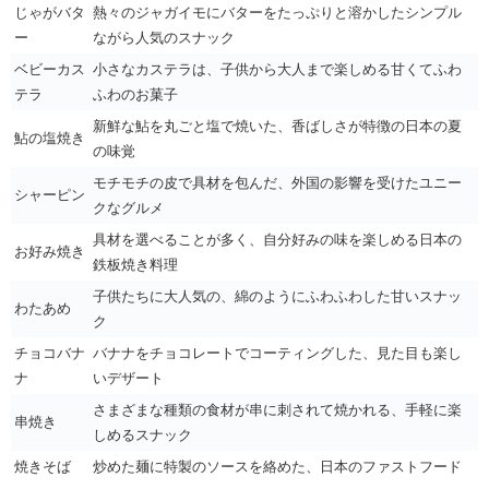
じゃがバタ
熱々のジャガイモにバターをたっぷりと溶かしたシンプル
ー
ながら人気のスナック
ベビーカス
小さなカステラは、子供から大人まで楽しめる甘くてふわ
テラ
ふわのお菓子
新鮮な鮎を丸ごと塩で焼いた、香ばしさが特徴の日本の夏
鮎の塩焼き
の味覚
モチモチの皮で具材を包んだ、外国の影響を受けたユニー
シャーピン
クなグルメ
具材を選べることが多く、自分好みの味を楽しめる日本の
お好み焼き
鉄板焼き料理
子供たちに大人気の、綿のようにふわふわした甘いスナッ
わたあめ
ク
チョコバナ
バナナをチョコレートでコーティングした、見た目も楽し
ナ
いデザート
さまざまな種類の食材が串に刺されて焼かれる、手軽に楽
串焼き
しめるスナック
焼きそば
炒めた麺に特製のソースを絡めた、日本のファストフード