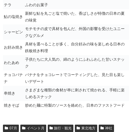
テラ
ふわのお菓子
新鮮な鮎を丸ごと塩で焼いた、香ばしさが特徴の日本の夏
鮎の塩焼き
の味覚
モチモチの皮で具材を包んだ、外国の影響を受けたユニー
シャーピン
クなグルメ
具材を選べることが多く、自分好みの味を楽しめる日本の
お好み焼き
鉄板焼き料理
子供たちに大人気の、綿のようにふわふわした甘いスナッ
わたあめ
ク
チョコバナ
バナナをチョコレートでコーティングした、見た目も楽し
ナ
いデザート
さまざまな種類の食材が串に刺されて焼かれる、手軽に楽
串焼き
しめるスナック
焼きそば
炒めた麺に特製のソースを絡めた、日本のファストフード
07月
イベント月
旅行・観光
東北地方
神社