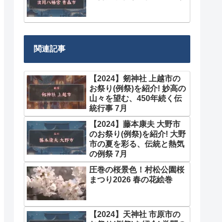
関連記事
【2024】剱神社 上越市の
お祭り(例祭)を紹介! 妙高の
山々を望む、450年続く伝
統行事 7月
【2024】藤本康夫 大野市
のお祭り(例祭)を紹介! 大野
市の夏を彩る、伝統と熱気
の例祭 7月
圧巻の桜景色！村松公園桜
まつり2026 春の花絵巻
【2024】天神社 市原市の