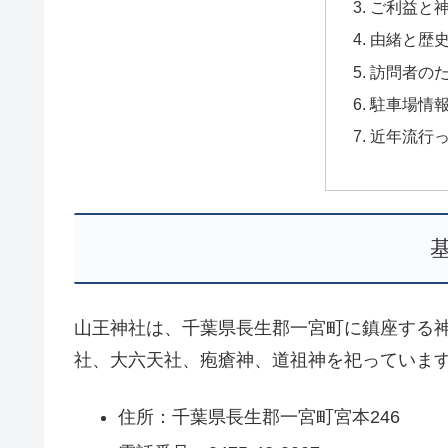
ご利益と
由緒と歴
訪問者の
駐車場情
近年流行
山王神社は、千葉県長生郡一宮町に鎮座する
社、大六天社、疱瘡神、道祖神を祀っています。
住所：千葉県長生郡一宮町宮本246