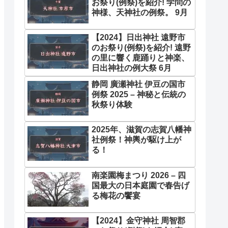
お祭り(例祭)を紹介! 学問の
神様、天神社の例祭。 9月
【2024】日出神社 遠野市
のお祭り(例祭)を紹介! 遠野
の里に響く鹿踊りと神楽、
日出神社の例大祭 6月
静岡 廣瀬神社 伊豆の国市
例祭 2025 – 神秘と伝統の
秋祭り体験
2025年、滋賀の志賀八幡神
社例祭！神輿が駆け上が
る！
南楽園梅まつり 2026 – 四
国最大の日本庭園で春告げ
る梅花の饗宴
【2024】金守神社 周智郡