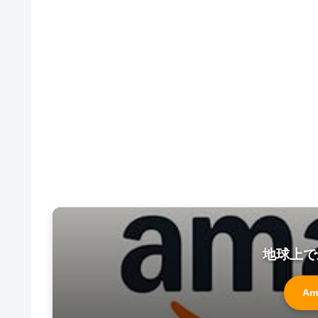
地球上で
Am