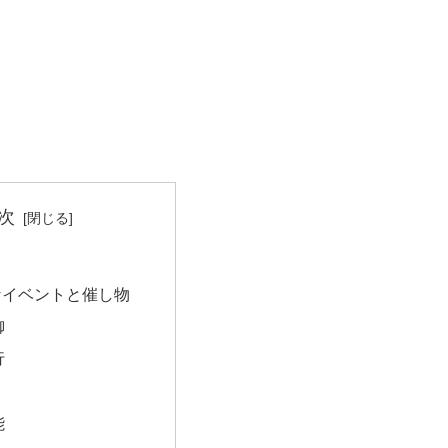
次
なイベントと催し物
御
行
能