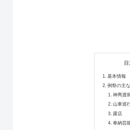
目
基本情報
例祭の主
神輿渡
山車巡
露店
奉納芸