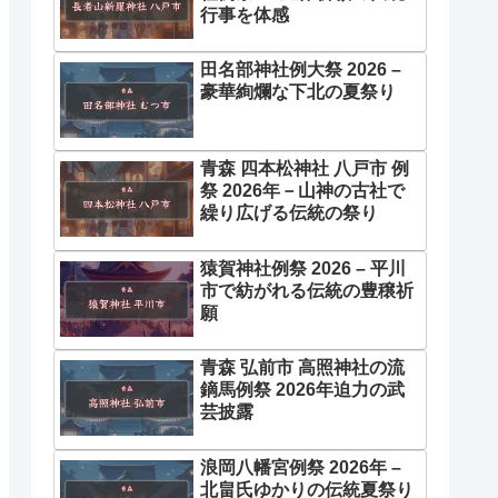
行事を体感
田名部神社例大祭 2026 –
豪華絢爛な下北の夏祭り
青森 四本松神社 八戸市 例
祭 2026年－山神の古社で
繰り広げる伝統の祭り
猿賀神社例祭 2026 – 平川
市で紡がれる伝統の豊穣祈
願
青森 弘前市 高照神社の流
鏑馬例祭 2026年迫力の武
芸披露
浪岡八幡宮例祭 2026年 –
北畠氏ゆかりの伝統夏祭り