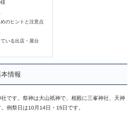
神様
史
ためのヒントと注意点
報
っている出店・屋台
基本情報
神社です。祭神は大山祇神で、相殿に三峯神社、天神
例祭日は10月14日・15日です。