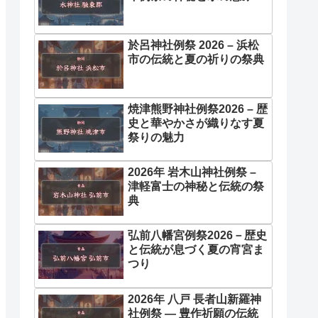
於呂神社例祭 2026 – 浜松
市の伝統と夏の祈りの祭典
焼津熊野神社例祭2026 – 歴
史と華やかさが織りなす夏
祭りの魅力
2026年 岩木山神社例祭 –
津軽富士の神秘と伝統の祭
典
弘前八幡宮例祭2026－歴史
と伝統が息づく夏の宵宮ま
つり
2026年 八戸 長者山新羅神
社例祭 ― 豊作祈願の伝統