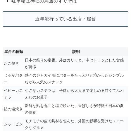
駐車場は神社の鳥居のすぐそば
近年流行っている出店・屋台
屋台の種類
説明
日本の祭りの定番。外はカリッと、中はトロッとした食感
たこ焼き
が特徴
じゃがバタ
熱々のジャガイモにバターをたっぷりと溶かしたシンプル
ー
ながら人気のスナック
ベビーカス
小さなカステラは、子供から大人まで楽しめる甘くてふわ
テラ
ふわのお菓子
新鮮な鮎を丸ごと塩で焼いた、香ばしさが特徴の日本の夏
鮎の塩焼き
の味覚
モチモチの皮で具材を包んだ、外国の影響を受けたユニー
シャーピン
クなグルメ