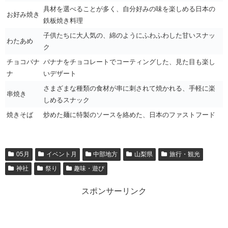
具材を選べることが多く、自分好みの味を楽しめる日本の
お好み焼き
鉄板焼き料理
子供たちに大人気の、綿のようにふわふわした甘いスナッ
わたあめ
ク
チョコバナ
バナナをチョコレートでコーティングした、見た目も楽し
ナ
いデザート
さまざまな種類の食材が串に刺されて焼かれる、手軽に楽
串焼き
しめるスナック
焼きそば
炒めた麺に特製のソースを絡めた、日本のファストフード
05月
イベント月
中部地方
山梨県
旅行・観光
神社
祭り
趣味・遊び
スポンサーリンク