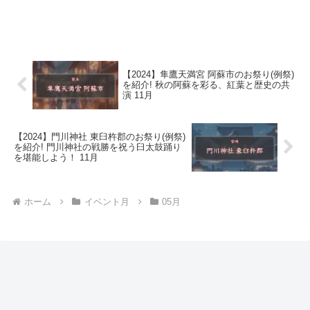
【2024】隼鷹天満宮 阿蘇市のお祭り(例祭)
を紹介! 秋の阿蘇を彩る、紅葉と歴史の共
演 11月
【2024】門川神社 東臼杵郡のお祭り(例祭)
を紹介! 門川神社の戦勝を祝う臼太鼓踊り
を堪能しよう！ 11月
ホーム
イベント月
05月