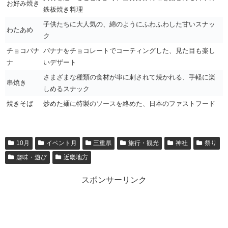
お好み焼き
鉄板焼き料理
子供たちに大人気の、綿のようにふわふわした甘いスナッ
わたあめ
ク
チョコバナ
バナナをチョコレートでコーティングした、見た目も楽し
ナ
いデザート
さまざまな種類の食材が串に刺されて焼かれる、手軽に楽
串焼き
しめるスナック
焼きそば
炒めた麺に特製のソースを絡めた、日本のファストフード
10月
イベント月
三重県
旅行・観光
神社
祭り
趣味・遊び
近畿地方
スポンサーリンク