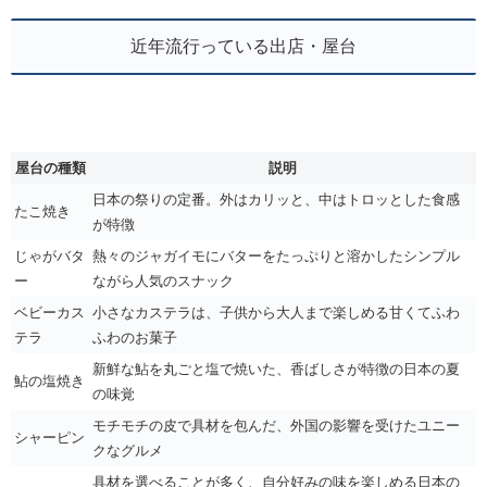
近年流行っている出店・屋台
屋台の種類
説明
日本の祭りの定番。外はカリッと、中はトロッとした食感
たこ焼き
が特徴
じゃがバタ
熱々のジャガイモにバターをたっぷりと溶かしたシンプル
ー
ながら人気のスナック
ベビーカス
小さなカステラは、子供から大人まで楽しめる甘くてふわ
テラ
ふわのお菓子
新鮮な鮎を丸ごと塩で焼いた、香ばしさが特徴の日本の夏
鮎の塩焼き
の味覚
モチモチの皮で具材を包んだ、外国の影響を受けたユニー
シャーピン
クなグルメ
具材を選べることが多く、自分好みの味を楽しめる日本の