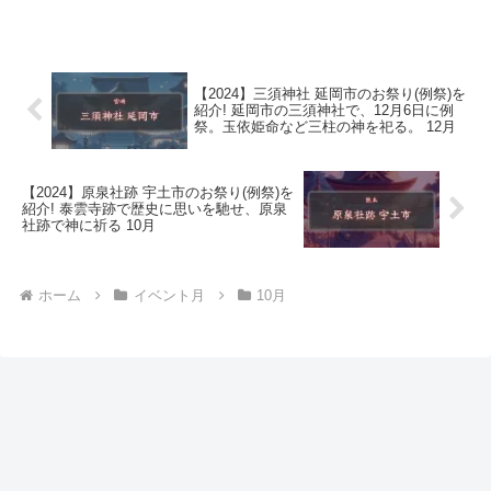
【2024】三須神社 延岡市のお祭り(例祭)を
紹介! 延岡市の三須神社で、12月6日に例
祭。玉依姫命など三柱の神を祀る。 12月
【2024】原泉社跡 宇土市のお祭り(例祭)を
紹介! 泰雲寺跡で歴史に思いを馳せ、原泉
社跡で神に祈る 10月
ホーム
イベント月
10月