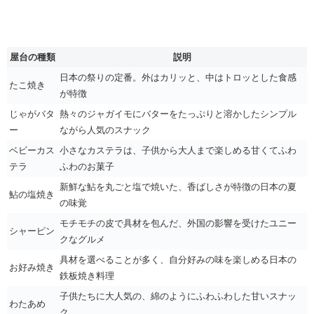
屋台の種類
説明
日本の祭りの定番。外はカリッと、中はトロッとした食感
たこ焼き
が特徴
じゃがバタ
熱々のジャガイモにバターをたっぷりと溶かしたシンプル
ー
ながら人気のスナック
ベビーカス
小さなカステラは、子供から大人まで楽しめる甘くてふわ
テラ
ふわのお菓子
新鮮な鮎を丸ごと塩で焼いた、香ばしさが特徴の日本の夏
鮎の塩焼き
の味覚
モチモチの皮で具材を包んだ、外国の影響を受けたユニー
シャーピン
クなグルメ
具材を選べることが多く、自分好みの味を楽しめる日本の
お好み焼き
鉄板焼き料理
子供たちに大人気の、綿のようにふわふわした甘いスナッ
わたあめ
ク