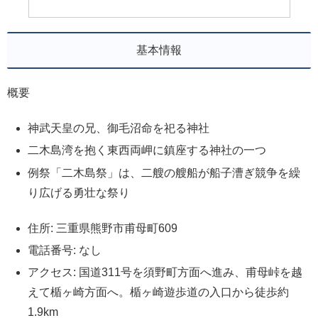
基本情報
概要
神武天皇の兄、御毛沼命を祀る神社
二木島湾を抱く東西両岬に鎮座する神社の一つ
例祭「二木島祭」は、二艘の艘船が船子漕ぎ競争を繰
り広げる勇壮な祭り
住所: 三重県熊野市甫母町609
電話番号: なし
アクセス: 国道311号を須野町方面へ進み、甫母峠を越
えて楯ヶ崎方面へ。楯ヶ崎遊歩道の入口から徒歩約
1.9km