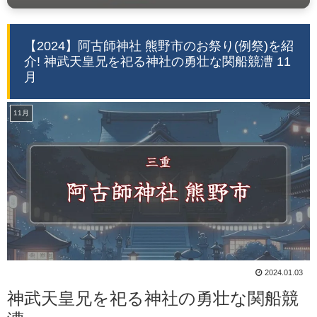
【2024】阿古師神社 熊野市のお祭り(例祭)を紹
介! 神武天皇兄を祀る神社の勇壮な関船競漕 11
月
11月
2024.01.03
神武天皇兄を祀る神社の勇壮な関船競