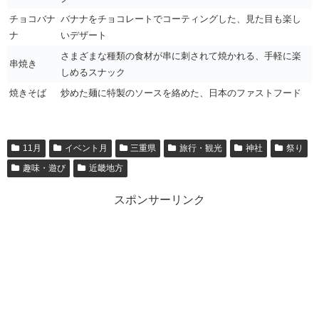
チョコバナ
バナナをチョコレートでコーティングした、見た目も楽し
ナ
いデザート
さまざまな種類の食材が串に刺されて焼かれる、手軽に楽
串焼き
しめるスナック
焼きそば
炒めた麺に特製のソースを絡めた、日本のファストフード
11月
イベント月
三重県
旅行・観光
神社
祭り
趣味・遊び
近畿地方
スポンサーリンク