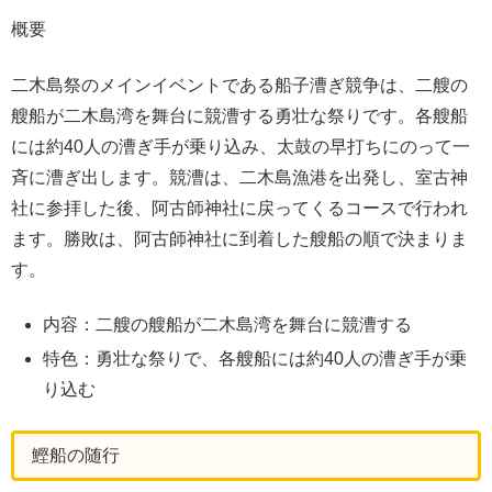
概要
二木島祭のメインイベントである船子漕ぎ競争は、二艘の
艘船が二木島湾を舞台に競漕する勇壮な祭りです。各艘船
には約40人の漕ぎ手が乗り込み、太鼓の早打ちにのって一
斉に漕ぎ出します。競漕は、二木島漁港を出発し、室古神
社に参拝した後、阿古師神社に戻ってくるコースで行われ
ます。勝敗は、阿古師神社に到着した艘船の順で決まりま
す。
内容：二艘の艘船が二木島湾を舞台に競漕する
特色：勇壮な祭りで、各艘船には約40人の漕ぎ手が乗
り込む
鰹船の随行