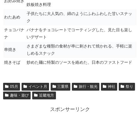
お好み焼き
鉄板焼き料理
子供たちに大人気の、綿のようにふわふわした甘いスナッ
わたあめ
ク
チョコバナ
バナナをチョコレートでコーティングした、見た目も楽し
ナ
いデザート
さまざまな種類の食材が串に刺されて焼かれる、手軽に楽
串焼き
しめるスナック
焼きそば
炒めた麺に特製のソースを絡めた、日本のファストフード
05月
イベント月
三重県
旅行・観光
神社
祭り
趣味・遊び
近畿地方
スポンサーリンク