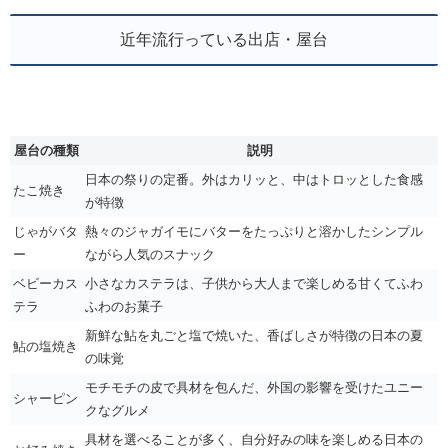
近年流行っている出店・屋台
屋台の種類
説明
日本の祭りの定番。外はカリッと、中はトロッとした食感
たこ焼き
が特徴
じゃがバタ
熱々のジャガイモにバターをたっぷりと溶かしたシンプル
ー
ながら人気のスナック
ベビーカス
小さなカステラは、子供から大人まで楽しめる甘くてふわ
テラ
ふわのお菓子
新鮮な鮎を丸ごと塩で焼いた、香ばしさが特徴の日本の夏
鮎の塩焼き
の味覚
モチモチの皮で具材を包んだ、外国の影響を受けたユニー
シャーピン
クなグルメ
具材を選べることが多く、自分好みの味を楽しめる日本の