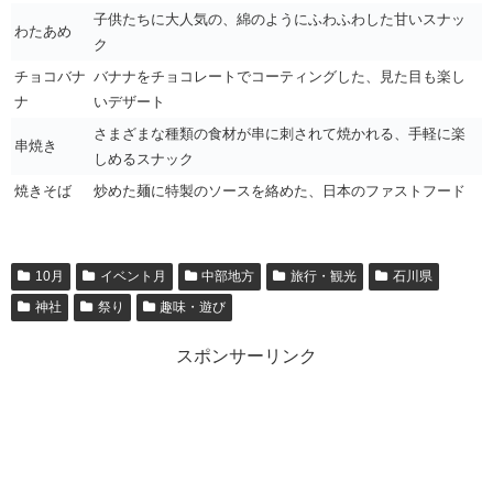
子供たちに大人気の、綿のようにふわふわした甘いスナッ
わたあめ
ク
チョコバナ
バナナをチョコレートでコーティングした、見た目も楽し
ナ
いデザート
さまざまな種類の食材が串に刺されて焼かれる、手軽に楽
串焼き
しめるスナック
焼きそば
炒めた麺に特製のソースを絡めた、日本のファストフード
10月
イベント月
中部地方
旅行・観光
石川県
神社
祭り
趣味・遊び
スポンサーリンク