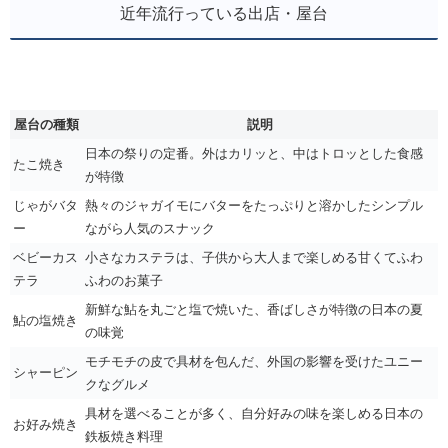
近年流行っている出店・屋台
屋台の種類
説明
日本の祭りの定番。外はカリッと、中はトロッとした食感
たこ焼き
が特徴
じゃがバタ
熱々のジャガイモにバターをたっぷりと溶かしたシンプル
ー
ながら人気のスナック
ベビーカス
小さなカステラは、子供から大人まで楽しめる甘くてふわ
テラ
ふわのお菓子
新鮮な鮎を丸ごと塩で焼いた、香ばしさが特徴の日本の夏
鮎の塩焼き
の味覚
モチモチの皮で具材を包んだ、外国の影響を受けたユニー
シャーピン
クなグルメ
具材を選べることが多く、自分好みの味を楽しめる日本の
お好み焼き
鉄板焼き料理