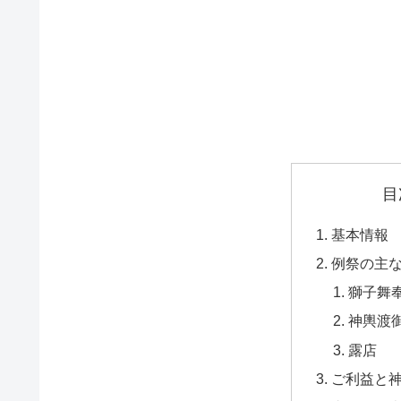
目
基本情報
例祭の主
獅子舞
神輿渡
露店
ご利益と