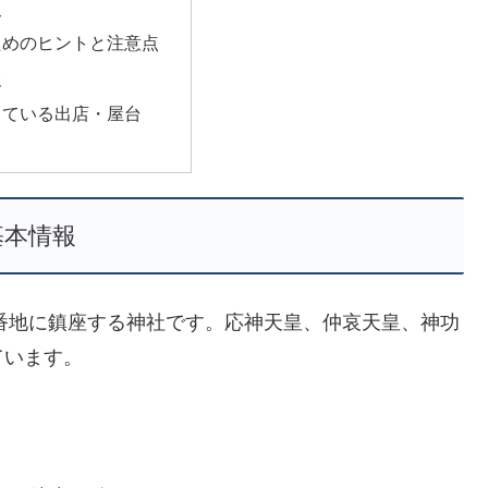
史
ためのヒントと注意点
報
っている出店・屋台
基本情報
2番地に鎮座する神社です。応神天皇、仲哀天皇、神功
ています。