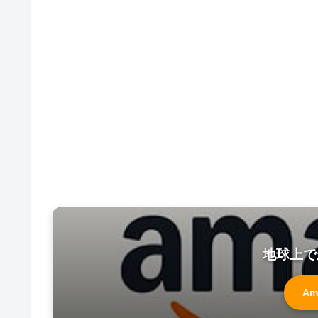
地球上で
Am