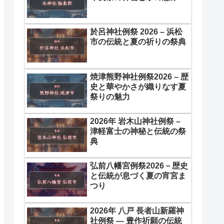
於呂神社例祭 2026 – 浜松
市の伝統と夏の祈りの祭典
焼津熊野神社例祭2026 – 歴
史と華やかさが織りなす夏
祭りの魅力
2026年 岩木山神社例祭 –
津軽富士の神秘と伝統の祭
典
弘前八幡宮例祭2026－歴史
と伝統が息づく夏の宵宮ま
つり
2026年 八戸 長者山新羅神
社例祭 ― 豊作祈願の伝統