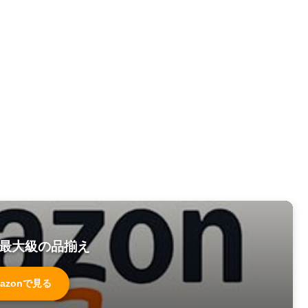
最大級の品揃え
azonで見る