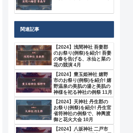
関連記事
【2024】浅間神社 吾妻郡
のお祭り(例祭)を紹介! 吾妻
の春を告げる、水仙と菜の
花の競演 4月
【2024】豊玉姫神社 嬉野
市のお祭り(例祭)を紹介! 嬉
野温泉の美肌の湯と美肌の
神様を祀る神社の例祭 11月
【2024】天神社 丹生郡の
お祭り(例祭)を紹介! 丹生官
省符神社の例祭で、神輿渡
御と花火大会 10月
【2024】八坂神社 二戸市