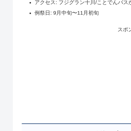
アクセス: フジグラン十川/ことでんバス
例祭日: 9月中旬〜11月初旬
スポ