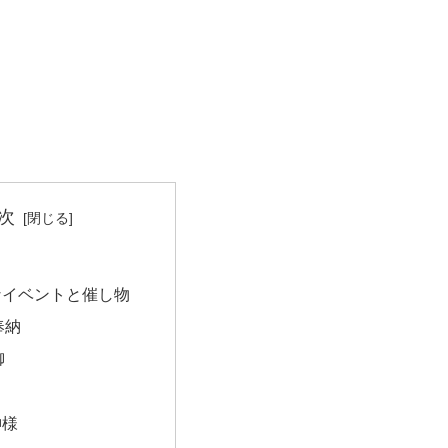
次
なイベントと催し物
奉納
御
神様