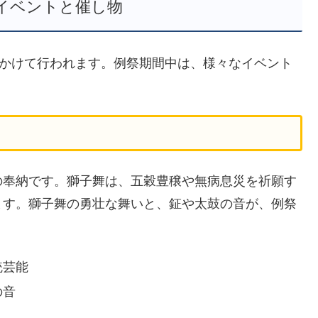
イベントと催し物
にかけて行われます。例祭期間中は、様々なイベント
。
の奉納です。獅子舞は、五穀豊穣や無病息災を祈願す
ます。獅子舞の勇壮な舞いと、鉦や太鼓の音が、例祭
統芸能
の音