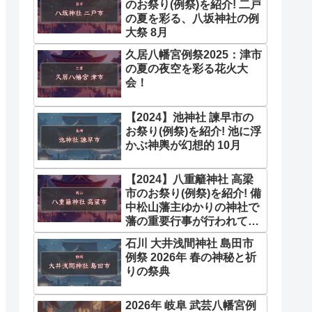
のお祭り(例祭)を紹介! 二戸
の夏を彩る、八坂神社の例
大祭 8月
久居八幡宮例祭2025：津市
の夏の夜空を彩る花火大
会！
【2024】池神社 諫早市の
お祭り(例祭)を紹介! 池に浮
かぶ神輿が幻想的 10月
【2024】八重籬神社 高梁
市のお祭り(例祭)を紹介! 備
中松山藩主ゆかりの神社で
藩の重要行事が行われてい
た 4月
石川 大井浅間神社 島田市
例祭 2026年 春の神秘と祈
りの祭典
2026年 岐阜 武芸八幡宮例