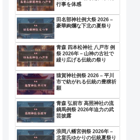
行事を体感
田名部神社例大祭 2026 –
豪華絢爛な下北の夏祭り
青森 四本松神社 八戸市 例
祭 2026年－山神の古社で
繰り広げる伝統の祭り
猿賀神社例祭 2026 – 平川
市で紡がれる伝統の豊穣祈
願
青森 弘前市 高照神社の流
鏑馬例祭 2026年迫力の武
芸披露
浪岡八幡宮例祭 2026年 –
北畠氏ゆかりの伝統夏祭り