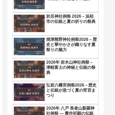
於呂神社例祭 2026 – 浜松
市の伝統と夏の祈りの祭典
焼津熊野神社例祭2026 – 歴
史と華やかさが織りなす夏
祭りの魅力
2026年 岩木山神社例祭 –
津軽富士の神秘と伝統の祭
典
弘前八幡宮例祭2026－歴史
と伝統が息づく夏の宵宮ま
つり
2026年 八戸 長者山新羅神
社例祭 ― 豊作祈願の伝統