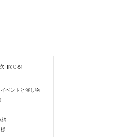
次
なイベントと催し物
御
奉納
神様