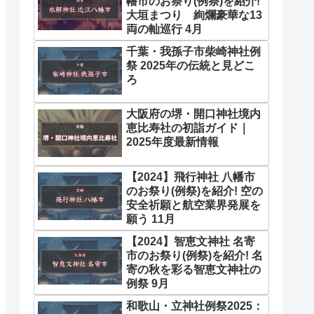
幡市のお祭り(例祭)を紹介!
大垣まつり 絢爛豪華な13
両の軕巡行 4月
千葉・我孫子市柴崎神社例
祭 2025年の伝統と見どこ
ろ
大阪府の堺・開口神社境内
恵比寿社の初詣ガイド｜
2025年度最新情報
【2024】飛行神社 八幡市
のお祭り(例祭)を紹介! 空の
安全祈願と航空業界発展を
願う 11月
【2024】智恵文神社 名寄
市のお祭り(例祭)を紹介! 名
寄の秋を彩る智恵文神社の
例祭 9月
和歌山・立神社例祭2025：