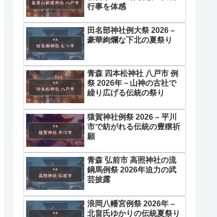
行事を体感
田名部神社例大祭 2026 –
豪華絢爛な下北の夏祭り
青森 四本松神社 八戸市 例
祭 2026年－山神の古社で
繰り広げる伝統の祭り
猿賀神社例祭 2026 – 平川
市で紡がれる伝統の豊穣祈
願
青森 弘前市 高照神社の流
鏑馬例祭 2026年迫力の武
芸披露
浪岡八幡宮例祭 2026年 –
北畠氏ゆかりの伝統夏祭り