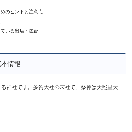
史
ためのヒントと注意点
報
っている出店・屋台
基本情報
する神社です。多賀大社の末社で、祭神は天照皇大