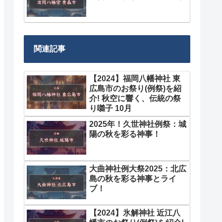
関連記事
【2024】福岡八幡神社 東
広島市のお祭り(例祭)を紹
介! 秋空に響く、伝統の祭
り囃子 10月
2025年！久世神社例祭：城
陽の秋を彩る神事！
大曲神社例大祭2025：北広
島の秋を彩る神事とライ
ブ！
【2024】氷解神社 近江八