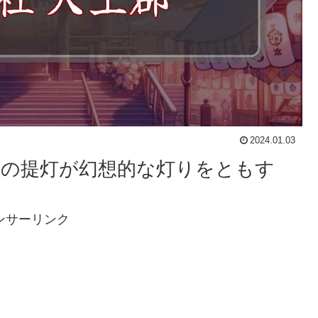
2024.01.03
0個の提灯が幻想的な灯りをともす
ンサーリンク