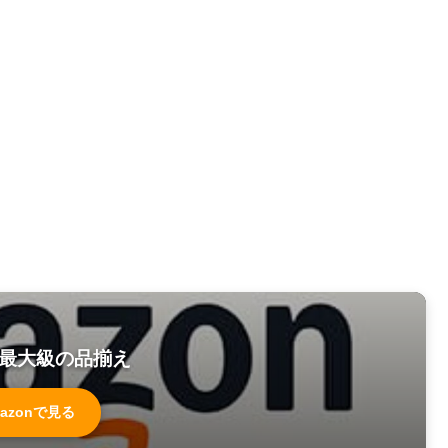
最大級の品揃え
azonで見る