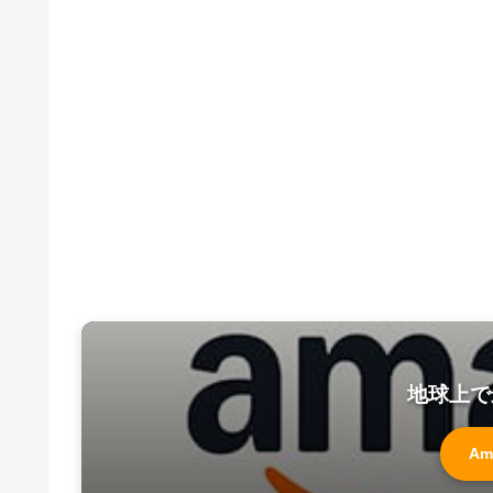
地球上で
Am