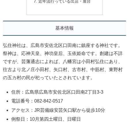
近年流行っている出店・屋台
基本情報
弘住神社は、広島市安佐北区口田南に鎮座する神社です。
祭神は、応神天皇、神功皇后、玉依姫命です。創建は不詳
ですが、芸藩通志によれば、八幡宮は小田村弘住にあり、
往古より北ノ庄小田村、矢口村、古市村、中筋村、東野村
の五カ村の民が祀っていたとされています。
住所：広島県広島市安佐北区口田南2丁目3-3
電話番号：082-842-0517
アクセス：JR芸備線安芸矢口駅から徒歩10分
例祭日：10月第四土曜日、日曜日