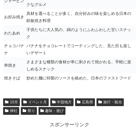
シャーピン
クなグルメ
具材を選べることが多く、自分好みの味を楽しめる日本の
お好み焼き
鉄板焼き料理
子供たちに大人気の、綿のようにふわふわした甘いスナッ
わたあめ
ク
チョコバナ
バナナをチョコレートでコーティングした、見た目も楽し
ナ
いデザート
さまざまな種類の食材が串に刺されて焼かれる、手軽に楽
串焼き
しめるスナック
焼きそば
炒めた麺に特製のソースを絡めた、日本のファストフード
10月
イベント月
中国地方
広島県
旅行・観光
神社
祭り
趣味・遊び
スポンサーリンク