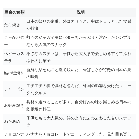
屋台の種類
説明
日本の祭りの定番。外はカリッと、中はトロッとした食感
たこ焼き
が特徴
じゃがバタ
熱々のジャガイモにバターをたっぷりと溶かしたシンプル
ー
ながら人気のスナック
ベビーカス
小さなカステラは、子供から大人まで楽しめる甘くてふわ
テラ
ふわのお菓子
新鮮な鮎を丸ごと塩で焼いた、香ばしさが特徴の日本の夏
鮎の塩焼き
の味覚
モチモチの皮で具材を包んだ、外国の影響を受けたユニー
シャーピン
クなグルメ
具材を選べることが多く、自分好みの味を楽しめる日本の
お好み焼き
鉄板焼き料理
子供たちに大人気の、綿のようにふわふわした甘いスナッ
わたあめ
ク
チョコバナ
バナナをチョコレートでコーティングした、見た目も楽し