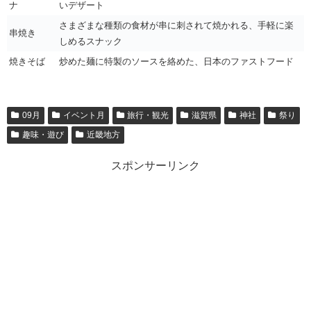
ナ
いデザート
さまざまな種類の食材が串に刺されて焼かれる、手軽に楽
串焼き
しめるスナック
焼きそば
炒めた麺に特製のソースを絡めた、日本のファストフード
09月
イベント月
旅行・観光
滋賀県
神社
祭り
趣味・遊び
近畿地方
スポンサーリンク