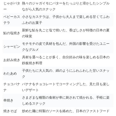
じゃがバタ
熱々のジャガイモにバターをたっぷりと溶かしたシンプル
ー
ながら人気のスナック
ベビーカス
小さなカステラは、子供から大人まで楽しめる甘くてふわ
テラ
ふわのお菓子
新鮮な鮎を丸ごと塩で焼いた、香ばしさが特徴の日本の夏
鮎の塩焼き
の味覚
モチモチの皮で具材を包んだ、外国の影響を受けたユニー
シャーピン
クなグルメ
具材を選べることが多く、自分好みの味を楽しめる日本の
お好み焼き
鉄板焼き料理
子供たちに大人気の、綿のようにふわふわした甘いスナッ
わたあめ
ク
チョコバナ
バナナをチョコレートでコーティングした、見た目も楽し
ナ
いデザート
さまざまな種類の食材が串に刺されて焼かれる、手軽に楽
串焼き
しめるスナック
焼きそば
炒めた麺に特製のソースを絡めた、日本のファストフード