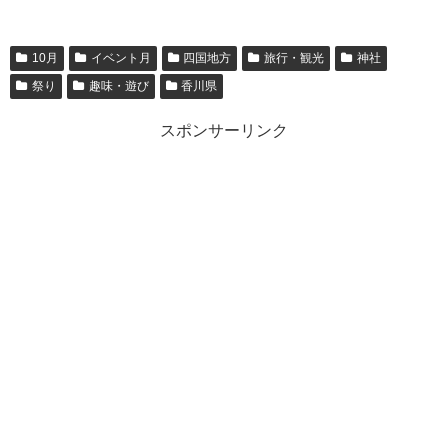
10月
イベント月
四国地方
旅行・観光
神社
祭り
趣味・遊び
香川県
スポンサーリンク