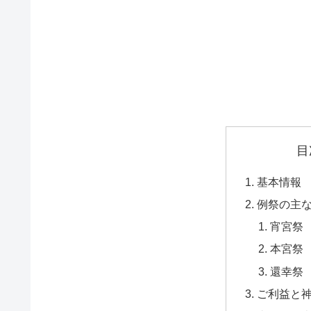
目
基本情報
例祭の主
宵宮祭
本宮祭
還幸祭
ご利益と