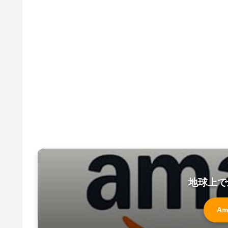
地球上で
Am