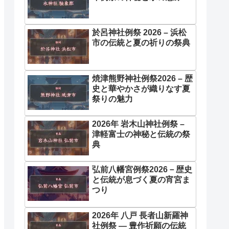
於呂神社例祭 2026 – 浜松
市の伝統と夏の祈りの祭典
焼津熊野神社例祭2026 – 歴
史と華やかさが織りなす夏
祭りの魅力
2026年 岩木山神社例祭 –
津軽富士の神秘と伝統の祭
典
弘前八幡宮例祭2026－歴史
と伝統が息づく夏の宵宮ま
つり
2026年 八戸 長者山新羅神
社例祭 ― 豊作祈願の伝統