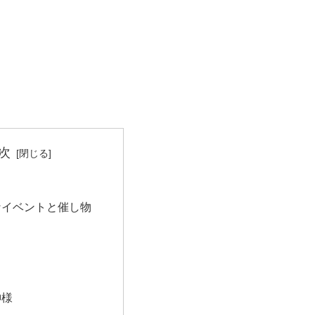
次
なイベントと催し物
神様