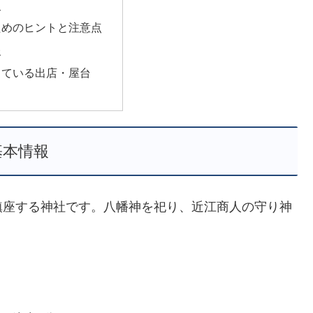
史
ためのヒントと注意点
報
っている出店・屋台
基本情報
鎮座する神社です。八幡神を祀り、近江商人の守り神