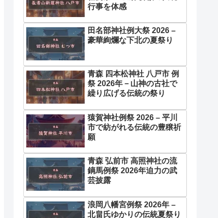
行事を体感
田名部神社例大祭 2026 –
豪華絢爛な下北の夏祭り
青森 四本松神社 八戸市 例
祭 2026年－山神の古社で
繰り広げる伝統の祭り
猿賀神社例祭 2026 – 平川
市で紡がれる伝統の豊穣祈
願
青森 弘前市 高照神社の流
鏑馬例祭 2026年迫力の武
芸披露
浪岡八幡宮例祭 2026年 –
北畠氏ゆかりの伝統夏祭り