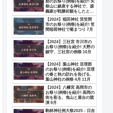
郡のお祭り(例祭)を紹介! 矢
祭山に鎮座する神社で、源
義家が戦勝祈願をしたと伝
わる 10月
【2024】稲田神社 茨笠間
市のお祭り(例祭)を紹介! 笠
間稲荷神社で菊まつり 7月
【2024】三社宮 市川市の
お祭り(例祭)を紹介! 大野の
鎮守、三社宮の例祭 10月
【2024】葉山神社 亘理郡
のお祭り(例祭)を紹介! 亘理
の春と秋の訪れを告げる、
葉山神社の例祭 4月 11月
【2024】八幡宮 高岡市の
お祭り(例祭)を紹介! 高岡の
街を彩る、曳山と屋台の競
演 9月
駒林神社例大祭2025：日吉