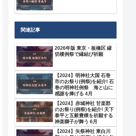
関連記事
2026年版 東京・板橋区 縁
切榎例祭で縁結び祈願
【2024】明神社大国 石巻
市のお祭り(例祭)を紹介! 石
巻の明神社例祭 海と山に
感謝を捧げる 4月
【2024】赤城神社 甘楽郡
のお祭り(例祭)を紹介! 天下
泰平と五穀豊穣を祈願する
神楽獅子が舞う 6月
【2024】矢祭神社 東白川