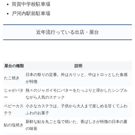
筒賀中学校駐車場
戸河内駅前駐車場
近年流行っている出店・屋台
屋台の種類
説明
日本の祭りの定番。外はカリッと、中はトロッとした食感
たこ焼き
が特徴
じゃがバタ
熱々のジャガイモにバターをたっぷりと溶かしたシンプル
ー
ながら人気のスナック
ベビーカス
小さなカステラは、子供から大人まで楽しめる甘くてふわ
テラ
ふわのお菓子
新鮮な鮎を丸ごと塩で焼いた、香ばしさが特徴の日本の夏
鮎の塩焼き
の味覚