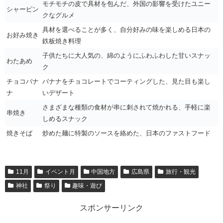
モチモチの皮で具材を包んだ、外国の影響を受けたユニー
シャーピン
クなグルメ
具材を選べることが多く、自分好みの味を楽しめる日本の
お好み焼き
鉄板焼き料理
子供たちに大人気の、綿のようにふわふわした甘いスナッ
わたあめ
ク
チョコバナ
バナナをチョコレートでコーティングした、見た目も楽し
ナ
いデザート
さまざまな種類の食材が串に刺されて焼かれる、手軽に楽
串焼き
しめるスナック
焼きそば
炒めた麺に特製のソースを絡めた、日本のファストフード
11月
イベント月
中国地方
広島県
旅行・観光
神社
祭り
趣味・遊び
スポンサーリンク