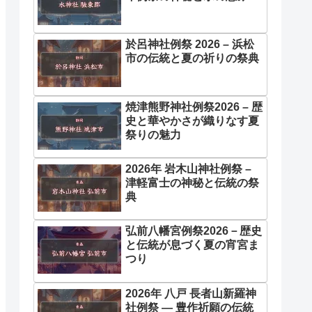
於呂神社例祭 2026 – 浜松
市の伝統と夏の祈りの祭典
焼津熊野神社例祭2026 – 歴
史と華やかさが織りなす夏
祭りの魅力
2026年 岩木山神社例祭 –
津軽富士の神秘と伝統の祭
典
弘前八幡宮例祭2026－歴史
と伝統が息づく夏の宵宮ま
つり
2026年 八戸 長者山新羅神
社例祭 ― 豊作祈願の伝統