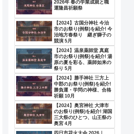
2026年 春の学業成就と職
運隆昌祈願祭
【2024】古国分神社 今治
市のお祭り(例祭)を紹介! 今
治地方春祭り 継ぎ獅子の
競演 5月
【2024】温泉薬師堂 真庭
市のお祭り(例祭)を紹介! 湯
原の夏を彩る、薬師如来の
祭り 5月
【2024】勝手神社 三方上
中郡のお祭り(例祭)を紹介!
勝負運・学問の神様、合格
祈願 10月
【2024】奥宮神社 大津市
のお祭り(例祭)を紹介! 湖国
三大祭のひとつ、山王祭の
奥宮 4月
四日市花火大会 2026｜