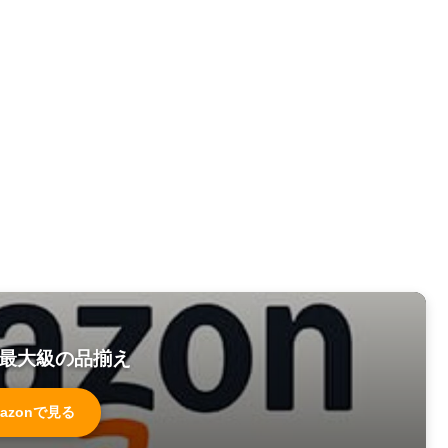
最大級の品揃え
azonで見る