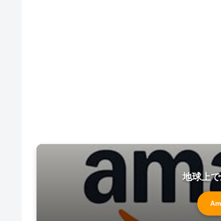
地球上で
Am