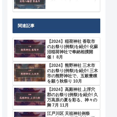
関連記事
【2024】稲荷神社 香取市
のお祭り(例祭)を紹介! 化蘇
沼稲荷神社で奉納相撲開
催！ 8月
【2024】熊野神社 三木市
のお祭り(例祭)を紹介! 三木
市の熊野神社で、五穀豊穣
を願う秋祭り 10月
【2024】高殿神社 上浮穴
郡のお祭り(例祭)を紹介! 久
万高原の夏を彩る、神々の
舞 7月 11月
江戸川区 天祖神社例祭