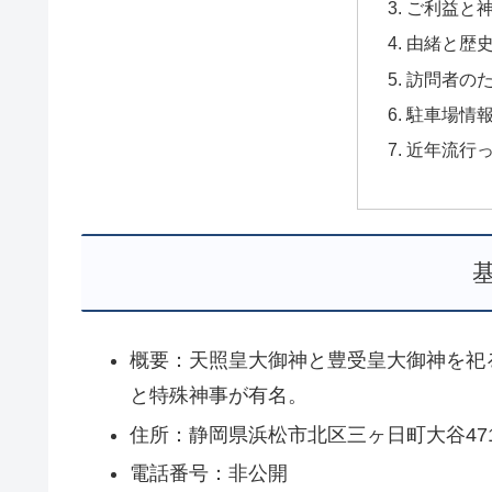
ご利益と
由緒と歴
訪問者の
駐車場情
近年流行
概要：天照皇大御神と豊受皇大御神を祀る
と特殊神事が有名。
住所：静岡県浜松市北区三ヶ日町大谷471
電話番号：非公開