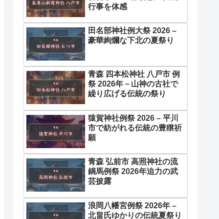
行事を体感
田名部神社例大祭 2026 –
豪華絢爛な下北の夏祭り
青森 四本松神社 八戸市 例
祭 2026年－山神の古社で
繰り広げる伝統の祭り
猿賀神社例祭 2026 – 平川
市で紡がれる伝統の豊穣祈
願
青森 弘前市 高照神社の流
鏑馬例祭 2026年迫力の武
芸披露
浪岡八幡宮例祭 2026年 –
北畠氏ゆかりの伝統夏祭り