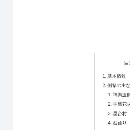
目
基本情報
例祭の主
神輿渡
手筒花
屋台村
盆踊り