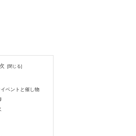
次
なイベントと催し物
御
火