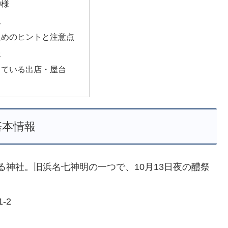
神様
史
ためのヒントと注意点
報
っている出店・屋台
基本情報
神社。旧浜名七神明の一つで、10月13日夜の醴祭
-2