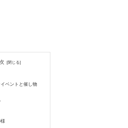
次
なイベントと催し物
イ
神様