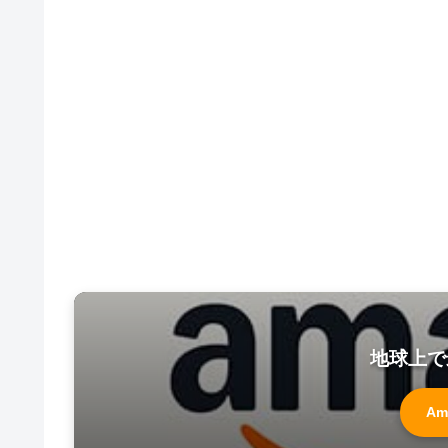
地球上で
Am