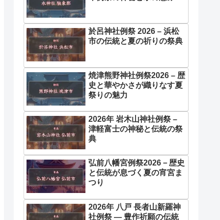
於呂神社例祭 2026 – 浜松
市の伝統と夏の祈りの祭典
焼津熊野神社例祭2026 – 歴
史と華やかさが織りなす夏
祭りの魅力
2026年 岩木山神社例祭 –
津軽富士の神秘と伝統の祭
典
弘前八幡宮例祭2026－歴史
と伝統が息づく夏の宵宮ま
つり
2026年 八戸 長者山新羅神
社例祭 ― 豊作祈願の伝統