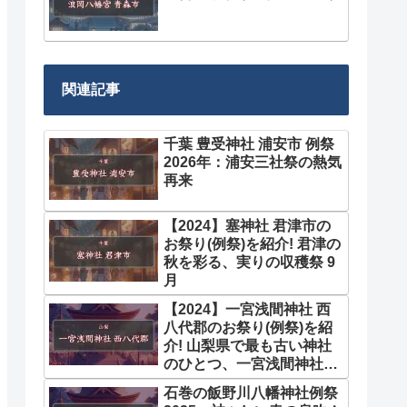
関連記事
千葉 豊受神社 浦安市 例祭
2026年：浦安三社祭の熱気
再来
【2024】塞神社 君津市の
お祭り(例祭)を紹介! 君津の
秋を彩る、実りの収穫祭 9
月
【2024】一宮浅間神社 西
八代郡のお祭り(例祭)を紹
介! 山梨県で最も古い神社
のひとつ、一宮浅間神社の
例大祭 11月
石巻の飯野川八幡神社例祭