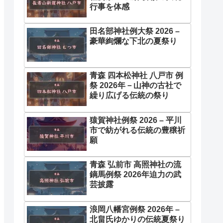
行事を体感
田名部神社例大祭 2026 –
豪華絢爛な下北の夏祭り
青森 四本松神社 八戸市 例
祭 2026年－山神の古社で
繰り広げる伝統の祭り
猿賀神社例祭 2026 – 平川
市で紡がれる伝統の豊穣祈
願
青森 弘前市 高照神社の流
鏑馬例祭 2026年迫力の武
芸披露
浪岡八幡宮例祭 2026年 –
北畠氏ゆかりの伝統夏祭り