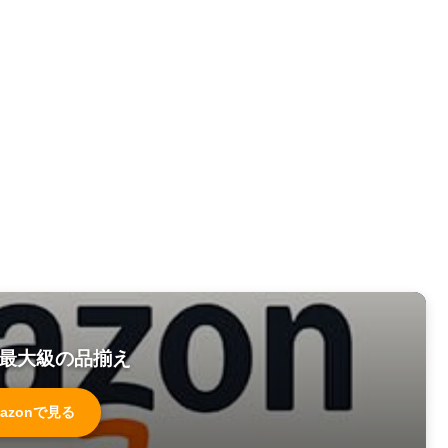
最大級の品揃え
azonで見る