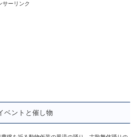
ンサーリンク
イベントと催し物
穀豊穣を祈る動物仮装の風流の踊り、古歌舞伎踊りの