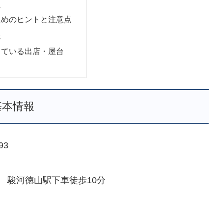
史
ためのヒントと注意点
報
っている出店・屋台
基本情報
93
） 駿河徳山駅下車徒歩10分