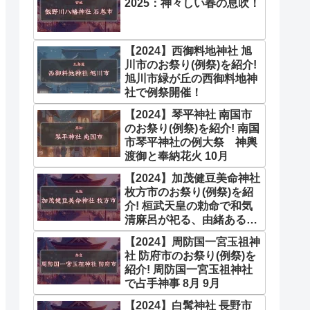
2025：神々しい春の息吹！
【2024】西御料地神社 旭
川市のお祭り(例祭)を紹介!
旭川市緑が丘の西御料地神
社で例祭開催！
【2024】琴平神社 南国市
のお祭り(例祭)を紹介! 南国
市琴平神社の例大祭 神輿
渡御と奉納花火 10月
【2024】加茂健豆美命神社
枚方市のお祭り(例祭)を紹
介! 桓武天皇の勅命で和気
清麻呂が祀る、由緒ある神
社 10月
【2024】周防国一宮玉祖神
社 防府市のお祭り(例祭)を
紹介! 周防国一宮玉祖神社
で占手神事 8月 9月
【2024】白髯神社 長野市