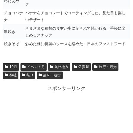
わたあめ
ク
チョコバナ
バナナをチョコレートでコーティングした、見た目も楽し
ナ
いデザート
さまざまな種類の食材が串に刺されて焼かれる、手軽に楽
串焼き
しめるスナック
焼きそば
炒めた麺に特製のソースを絡めた、日本のファストフード
10月
イベント月
九州地方
佐賀県
旅行・観光
神社
祭り
趣味・遊び
スポンサーリンク