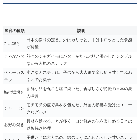
屋台の種類
説明
日本の祭りの定番。外はカリッと、中はトロッとした食感
たこ焼き
が特徴
じゃがバタ
熱々のジャガイモにバターをたっぷりと溶かしたシンプル
ー
ながら人気のスナック
ベビーカス
小さなカステラは、子供から大人まで楽しめる甘くてふわ
テラ
ふわのお菓子
新鮮な鮎を丸ごと塩で焼いた、香ばしさが特徴の日本の夏
鮎の塩焼き
の味覚
モチモチの皮で具材を包んだ、外国の影響を受けたユニー
シャーピン
クなグルメ
具材を選べることが多く、自分好みの味を楽しめる日本の
お好み焼き
鉄板焼き料理
子供たちに大人気の、綿のようにふわふわした甘いスナッ