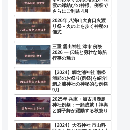
雲の縁結びの神様、例祭で
さらにご利益 4月
2026年 八海山大倉口火渡
り祭－火の上を歩く神秘の
儀式
三重 雲出神社 津市 例祭
2026 ― 伝統と勇壮な鯨船
行事の魅力
【2024】鯛之浦神社 南松
浦郡のお祭り(例祭)を紹介!
鯛之浦神社の神秘的な例祭
9月
2025年 兵庫・加古川鹿島
神社例祭：一願成就！神輿
と獅子舞が躍動する秋祭り
【2024】大石神社 市山科