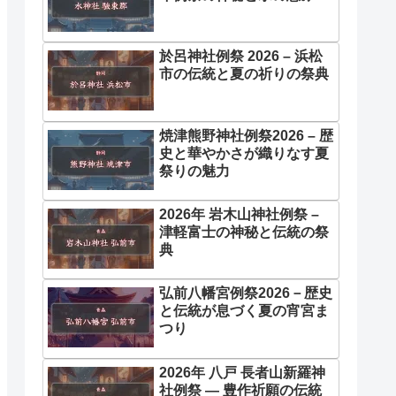
於呂神社例祭 2026 – 浜松
市の伝統と夏の祈りの祭典
焼津熊野神社例祭2026 – 歴
史と華やかさが織りなす夏
祭りの魅力
2026年 岩木山神社例祭 –
津軽富士の神秘と伝統の祭
典
弘前八幡宮例祭2026－歴史
と伝統が息づく夏の宵宮ま
つり
2026年 八戸 長者山新羅神
社例祭 ― 豊作祈願の伝統