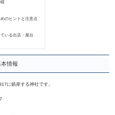
神様
史
ためのヒントと注意点
報
っている出店・屋台
基本情報
317に鎮座する神社です。
7