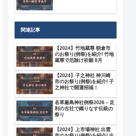
関連記事
【2024】竹地蔵尊 朝倉市
のお祭り(例祭)を紹介! 竹地
蔵尊で厄除け祈願 8月
【2024】子之神社 神川崎
市のお祭り(例祭)を紹介! 子
之神社で開運招福！
名草厳島神社例祭2026 – 足
利の古社で織りなす伝統の
祭り
【2024】上市場神社 出雲
市のお祭り(例祭)を紹介! 出