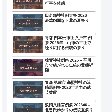
行事を体感
田名部神社例大祭 2026 –
豪華絢爛な下北の夏祭り
青森 四本松神社 八戸市 例
祭 2026年－山神の古社で
繰り広げる伝統の祭り
猿賀神社例祭 2026 – 平川
市で紡がれる伝統の豊穣祈
願
青森 弘前市 高照神社の流
鏑馬例祭 2026年迫力の武
芸披露
浪岡八幡宮例祭 2026年 –
北畠氏ゆかりの伝統夏祭り