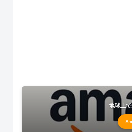
地球上で
Am