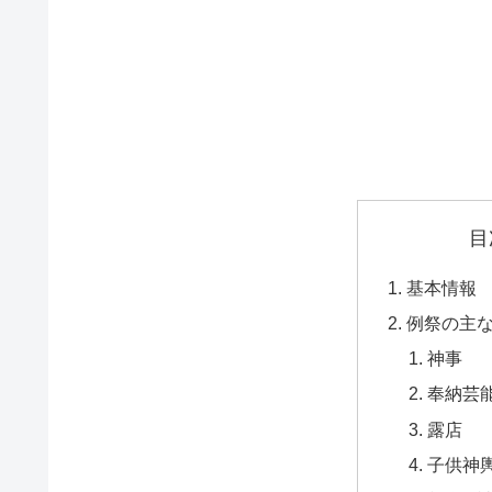
目
基本情報
例祭の主
神事
奉納芸
露店
子供神