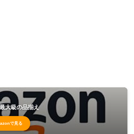
最大級の品揃え
azonで見る