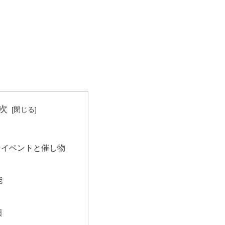
次
なイベントと催し物
能
輿