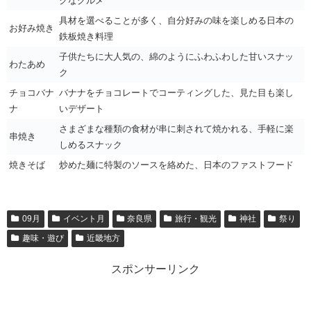
クなグルメ
具材を選べることが多く、自分好みの味を楽しめる日本の
お好み焼き
鉄板焼き料理
子供たちに大人気の、綿のようにふわふわした甘いスナッ
わたあめ
ク
チョコバナ
バナナをチョコレートでコーティングした、見た目も楽し
ナ
いデザート
さまざまな種類の食材が串に刺されて焼かれる、手軽に楽
串焼き
しめるスナック
焼きそば
炒めた麺に特製のソースを絡めた、日本のファストフード
09月
イベント月
奈良県
旅行・観光
神社
祭り
趣味・遊び
近畿地方
スポンサーリンク