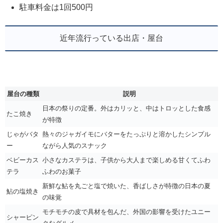
駐車料金は1回500円
近年流行っている出店・屋台
屋台の種類
説明
日本の祭りの定番。外はカリッと、中はトロッとした食感
たこ焼き
が特徴
じゃがバタ
熱々のジャガイモにバターをたっぷりと溶かしたシンプル
ー
ながら人気のスナック
ベビーカス
小さなカステラは、子供から大人まで楽しめる甘くてふわ
テラ
ふわのお菓子
新鮮な鮎を丸ごと塩で焼いた、香ばしさが特徴の日本の夏
鮎の塩焼き
の味覚
モチモチの皮で具材を包んだ、外国の影響を受けたユニー
シャーピン