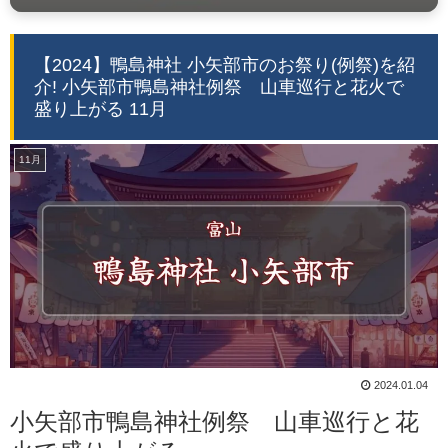
【2024】鴨島神社 小矢部市のお祭り(例祭)を紹
介! 小矢部市鴨島神社例祭 山車巡行と花火で
盛り上がる 11月
11月
2024.01.04
小矢部市鴨島神社例祭 山車巡行と花