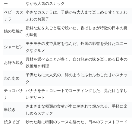
ー
ながら人気のスナック
ベビーカス
小さなカステラは、子供から大人まで楽しめる甘くてふわ
テラ
ふわのお菓子
新鮮な鮎を丸ごと塩で焼いた、香ばしさが特徴の日本の夏
鮎の塩焼き
の味覚
モチモチの皮で具材を包んだ、外国の影響を受けたユニー
シャーピン
クなグルメ
具材を選べることが多く、自分好みの味を楽しめる日本の
お好み焼き
鉄板焼き料理
子供たちに大人気の、綿のようにふわふわした甘いスナッ
わたあめ
ク
チョコバナ
バナナをチョコレートでコーティングした、見た目も楽し
ナ
いデザート
さまざまな種類の食材が串に刺されて焼かれる、手軽に楽
串焼き
しめるスナック
焼きそば
炒めた麺に特製のソースを絡めた、日本のファストフード