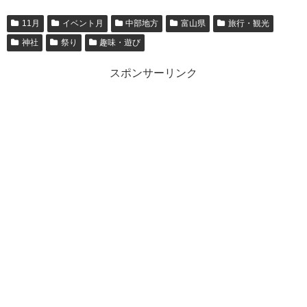
11月
イベント月
中部地方
富山県
旅行・観光
神社
祭り
趣味・遊び
スポンサーリンク