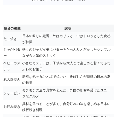
屋台の種類
説明
日本の祭りの定番。外はカリッと、中はトロッとした食感
たこ焼き
が特徴
じゃがバタ
熱々のジャガイモにバターをたっぷりと溶かしたシンプル
ー
ながら人気のスナック
ベビーカス
小さなカステラは、子供から大人まで楽しめる甘くてふわ
テラ
ふわのお菓子
新鮮な鮎を丸ごと塩で焼いた、香ばしさが特徴の日本の夏
鮎の塩焼き
の味覚
モチモチの皮で具材を包んだ、外国の影響を受けたユニー
シャーピン
クなグルメ
具材を選べることが多く、自分好みの味を楽しめる日本の
お好み焼き
鉄板焼き料理