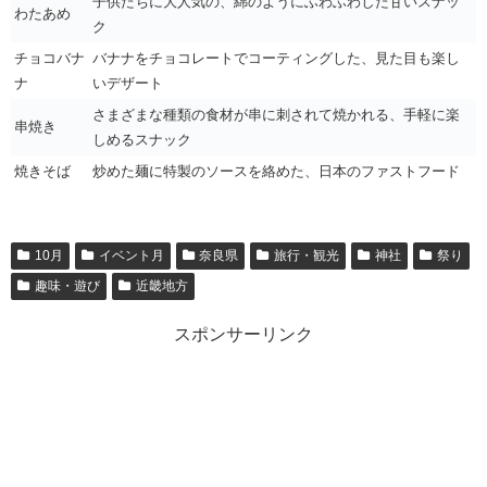
子供たちに大人気の、綿のようにふわふわした甘いスナッ
わたあめ
ク
チョコバナ
バナナをチョコレートでコーティングした、見た目も楽し
ナ
いデザート
さまざまな種類の食材が串に刺されて焼かれる、手軽に楽
串焼き
しめるスナック
焼きそば
炒めた麺に特製のソースを絡めた、日本のファストフード
10月
イベント月
奈良県
旅行・観光
神社
祭り
趣味・遊び
近畿地方
スポンサーリンク