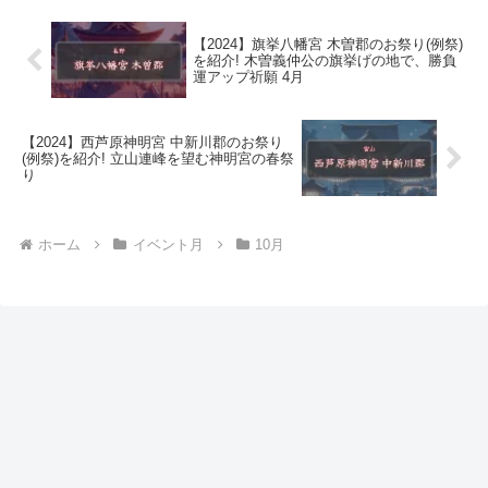
【2024】旗挙八幡宮 木曽郡のお祭り(例祭)
を紹介! 木曽義仲公の旗挙げの地で、勝負
運アップ祈願 4月
【2024】西芦原神明宮 中新川郡のお祭り
(例祭)を紹介! 立山連峰を望む神明宮の春祭
り
ホーム
イベント月
10月