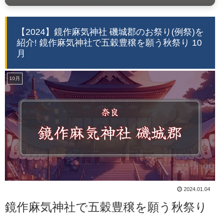
【2024】鏡作麻気神社 磯城郡のお祭り(例祭)を
紹介! 鏡作麻気神社で五穀豊穣を願う秋祭り 10
月
10月
2024.01.04
鏡作麻気神社で五穀豊穣を願う秋祭り