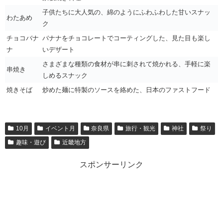
子供たちに大人気の、綿のようにふわふわした甘いスナッ
わたあめ
ク
チョコバナ
バナナをチョコレートでコーティングした、見た目も楽し
ナ
いデザート
さまざまな種類の食材が串に刺されて焼かれる、手軽に楽
串焼き
しめるスナック
焼きそば
炒めた麺に特製のソースを絡めた、日本のファストフード
10月
イベント月
奈良県
旅行・観光
神社
祭り
趣味・遊び
近畿地方
スポンサーリンク