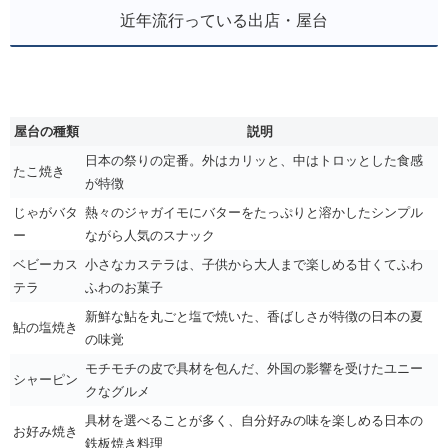
近年流行っている出店・屋台
屋台の種類
説明
日本の祭りの定番。外はカリッと、中はトロッとした食感
たこ焼き
が特徴
じゃがバタ
熱々のジャガイモにバターをたっぷりと溶かしたシンプル
ー
ながら人気のスナック
ベビーカス
小さなカステラは、子供から大人まで楽しめる甘くてふわ
テラ
ふわのお菓子
新鮮な鮎を丸ごと塩で焼いた、香ばしさが特徴の日本の夏
鮎の塩焼き
の味覚
モチモチの皮で具材を包んだ、外国の影響を受けたユニー
シャーピン
クなグルメ
具材を選べることが多く、自分好みの味を楽しめる日本の
お好み焼き
鉄板焼き料理