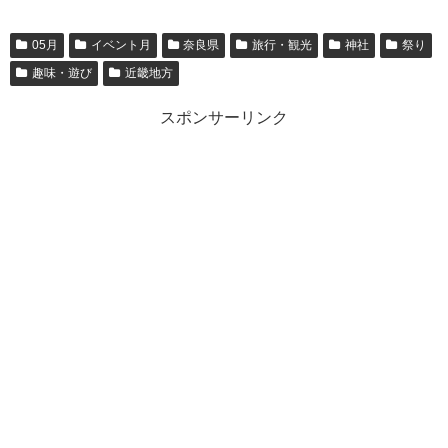
05月
イベント月
奈良県
旅行・観光
神社
祭り
趣味・遊び
近畿地方
スポンサーリンク