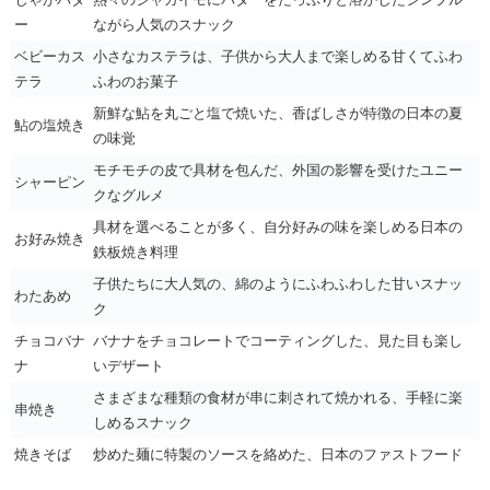
ー
ながら人気のスナック
ベビーカス
小さなカステラは、子供から大人まで楽しめる甘くてふわ
テラ
ふわのお菓子
新鮮な鮎を丸ごと塩で焼いた、香ばしさが特徴の日本の夏
鮎の塩焼き
の味覚
モチモチの皮で具材を包んだ、外国の影響を受けたユニー
シャーピン
クなグルメ
具材を選べることが多く、自分好みの味を楽しめる日本の
お好み焼き
鉄板焼き料理
子供たちに大人気の、綿のようにふわふわした甘いスナッ
わたあめ
ク
チョコバナ
バナナをチョコレートでコーティングした、見た目も楽し
ナ
いデザート
さまざまな種類の食材が串に刺されて焼かれる、手軽に楽
串焼き
しめるスナック
焼きそば
炒めた麺に特製のソースを絡めた、日本のファストフード