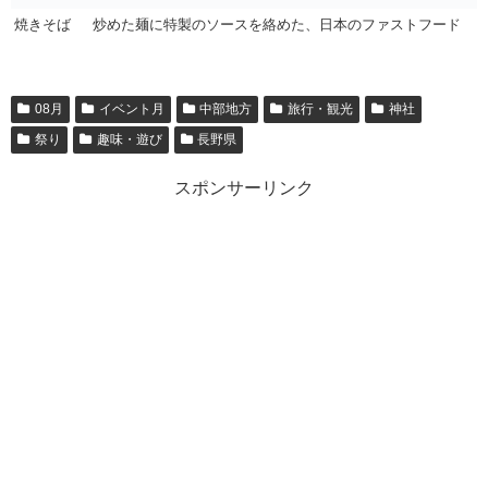
焼きそば
炒めた麺に特製のソースを絡めた、日本のファストフード
08月
イベント月
中部地方
旅行・観光
神社
祭り
趣味・遊び
長野県
スポンサーリンク