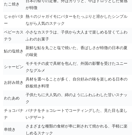
日本の祭りの定番。外はカリッと、中はトロッとした食感
たこ焼き
が特徴
じゃがバタ
熱々のジャガイモにバターをたっぷりと溶かしたシンプル
ー
ながら人気のスナック
ベビーカス
小さなカステラは、子供から大人まで楽しめる甘くてふわ
テラ
ふわのお菓子
新鮮な鮎を丸ごと塩で焼いた、香ばしさが特徴の日本の夏
鮎の塩焼き
の味覚
モチモチの皮で具材を包んだ、外国の影響を受けたユニー
シャーピン
クなグルメ
具材を選べることが多く、自分好みの味を楽しめる日本の
お好み焼き
鉄板焼き料理
子供たちに大人気の、綿のようにふわふわした甘いスナッ
わたあめ
ク
チョコバナ
バナナをチョコレートでコーティングした、見た目も楽し
ナ
いデザート
さまざまな種類の食材が串に刺されて焼かれる、手軽に楽
串焼き
しめるスナック