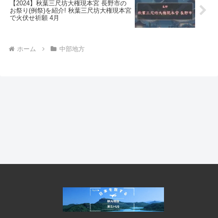
【2024】秋葉三尺坊大権現本宮 長野市の
お祭り(例祭)を紹介! 秋葉三尺坊大権現本宮
で火伏せ祈願 4月
ホーム
中部地方