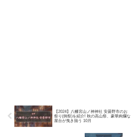
【2024】八幡宮山ノ神神社 安曇野市のお
祭り(例祭)を紹介! 秋の高山祭、豪華絢爛な
屋台が曳き揃う 10月