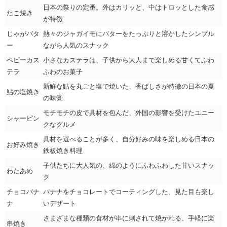
日本の祭りの定番。外はカリッと、中はトロッとした食感
たこ焼き
が特徴
じゃがバタ
熱々のジャガイモにバターをたっぷりと溶かしたシンプル
ー
ながら人気のスナック
ベビーカス
小さなカステラは、子供から大人まで楽しめる甘くてふわ
テラ
ふわのお菓子
新鮮な鮎を丸ごと塩で焼いた、香ばしさが特徴の日本の夏
鮎の塩焼き
の味覚
モチモチの皮で具材を包んだ、外国の影響を受けたユニー
シャーピン
クなグルメ
具材を選べることが多く、自分好みの味を楽しめる日本の
お好み焼き
鉄板焼き料理
子供たちに大人気の、綿のようにふわふわした甘いスナッ
わたあめ
ク
チョコバナ
バナナをチョコレートでコーティングした、見た目も楽し
ナ
いデザート
さまざまな種類の食材が串に刺されて焼かれる、手軽に楽
串焼き